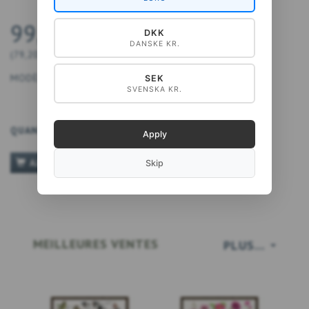
99,00 DKK
DKK
DANSKE KR.
(
79,20 DKK
EXCL. TVA
)
MODÈLE:
5711612040876
SEK
SVENSKA KR.
QUANTITÉ
Apply
AJOUTER AU PANIER
Skip
MEILLEURES VENTES
PLUS...