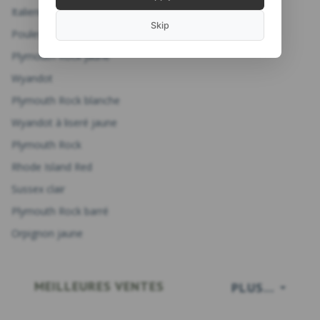
Italienne brune
Skip
Poules de jungle
Plymouth Rock jaune
Wyandot
Plymouth Rock blanche
Wyandot à liseré jaune
Plymouth Rock
Rhode Island Red
Sussex clair
Plymouth Rock barré
Orpignon jaune
MEILLEURES VENTES
PLUS...