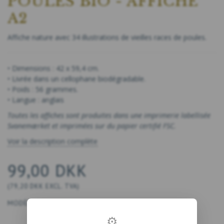
POULES BIO - AFFICHE
A2
Affiche nature avec 34 illustrations de vieilles races de poules.
• Dimensions : 42 x 59,4 cm.
• Livrée dans un cellophane biodégradable.
• Poids : 56 grammes.
• Langue : anglais
Toutes les affiches sont produites dans une imprimerie labellisée
Svanemærket et imprimées sur du papier certifié FSC.
Voir la description complète
99,00 DKK
(
79,20 DKK
EXCL. TVA
)
MODÈLE:
1893
⚙