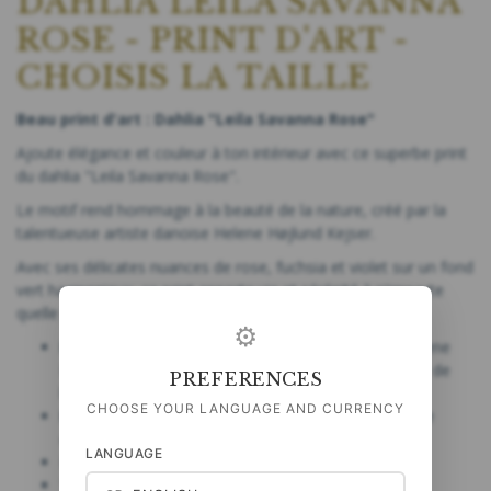
DAHLIA LEILA SAVANNA
ROSE - PRINT D'ART -
CHOISIS LA TAILLE
Beau print d'art : Dahlia "Leila Savanna Rose"
Ajoute élégance et couleur à ton intérieur avec ce superbe print
du dahlia "Leila Savanna Rose".
Le motif rend hommage à la beauté de la nature, créé par la
talentueuse artiste danoise Helene Højlund Kejser.
Avec ses délicates nuances de rose, fuchsia et violet sur un fond
vert harmonieux, ce print apporte vie et sérénité à n'importe
quelle pièce.
⚙
Design danois unique :
Dessiné à la main par Helene
Højlund Kejser, reconnue pour son sens du détail et de
PREFERENCES
l'esthétique.
CHOOSE YOUR LANGUAGE AND CURRENCY
Papier de qualité :
Imprimé sur un papier artistique
exclusif pour une finition durable et élégante.
LANGUAGE
Production danoise
Tailles flexibles :
Choisis la taille qui convient