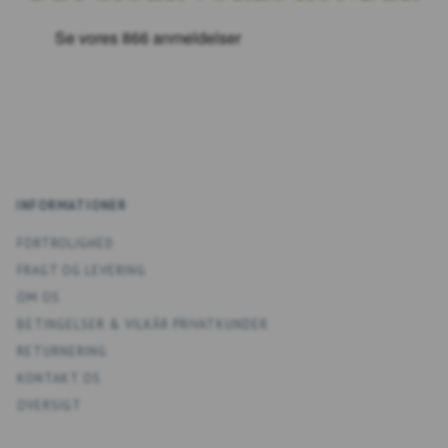
INFORMATIONER
FORTROLIGHED
FRAGT OG LEVERING
OM OS
BETINGELSER & VILKÅR PRIVATKUNDER
RETURNERING
KONTAKT OS
OVERSIGT