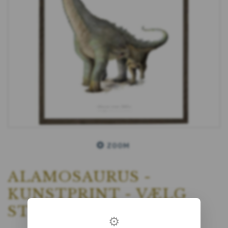
ZOOM
ALAMOSAURUS -
KUNSTPRINT - VÆLG
STØRRELSE
⚙