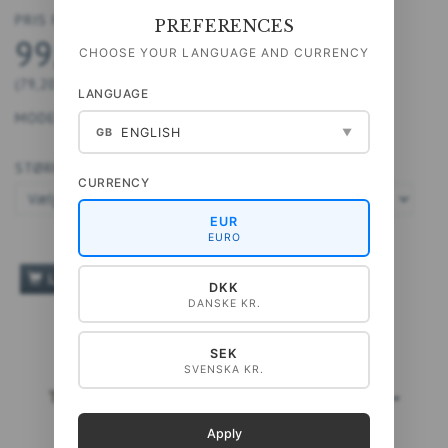
PRIS FRA
PREFERENCES
99,00 DKK
CHOOSE YOUR LANGUAGE AND CURRENCY
(
79,20 DKK
U/MOMS
)
LANGUAGE
MODEL/VARENR.:
40-A4115
ENGLISH
GB
▼
STØRRELSE:
CURRENCY
EUR
EURO
TILFØJ TIL ØNSKESKYEN
LÆG I KURV
DKK
DANSKE KR.
SEK
SVENSKA KR.
TOPSÆLGERE
LÆS MERE...
Apply