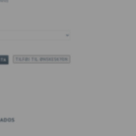
UIDO
)
TILFØJ TIL ØNSKESKYEN
STA
GADOS