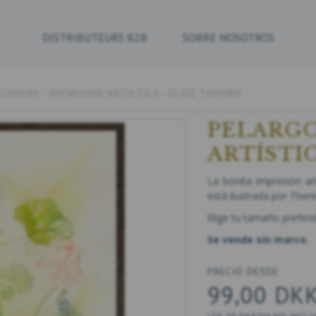
DISTRIBUTEURS B2B
SOBRE NOSOTROS
GONIUM - IMPRESIÓN ARTÍSTICA - ELIGE TAMAÑO
PELARGO
ARTÍSTI
La bonita impresión ar
está ilustrada por There
Elige tu tamaño preferi
Se vende sin marco.
PRECIO DESDE
99,00 DK