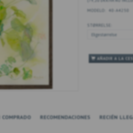
(
79,20 DKK
IVA NO INCL
MODELO:
40-A4250
STØRRELSE:
AÑADIR A LA CE
 COMPRADO
RECOMENDACIONES
RECIÉN LLE