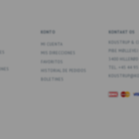
KONTO
KONTAKT OS
KOUSTRUP & C
MI CUENTA
PIBE MØLLEVEJ
ES
MIS DIRECCIONES
3400 HILLERØD
FAVORITOS
TEL. +45 44 95
ONES
HISTORIAL DE PEDIDOS
KOUSTRUP@KO
BOLETINES