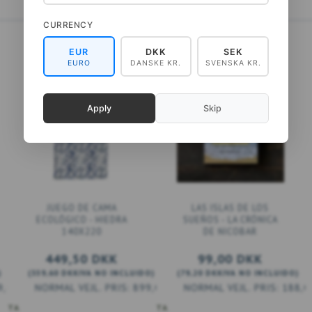
CURRENCY
EUR
DKK
SEK
EURO
DANSKE KR.
SVENSKA KR.
Apply
Skip
JUEGO DE CAMA
LAS ISLAS DE LOS
ECOLÓGICO - HIEDRA
SUEÑOS - LA CRÓNICA
140X220
DE NICOBAR
449,50 DKK
99,00 DKK
)
(
359,60 DKK
IVA NO INCLUIDO
)
(
79,20 DKK
IVA NO INCLUIDO
)
9,00 DKK
899,00 DKK
188,0
ESTA
AÑADIR A LA CESTA