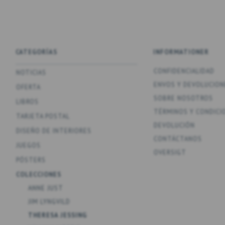
CATEGORÍAS
INFORMATIONER
CONFIDENCIALIDAD
NOTICIAS
ENV­OS Y DEVOLUCION
OFERTA
SOBRE NOSOTROS
LIBROS
TÉRMINOS Y CONDICI
TARJETA POSTAL
DEVOLUCIÓN
DISEÑO DE INTERIORES
CONTÁCTANOS
JUEGOS
OVERSIGT
PÓSTERS
COLECCIONES
ANNE JUST
JIM LYNGVILD
THERESA JESSING