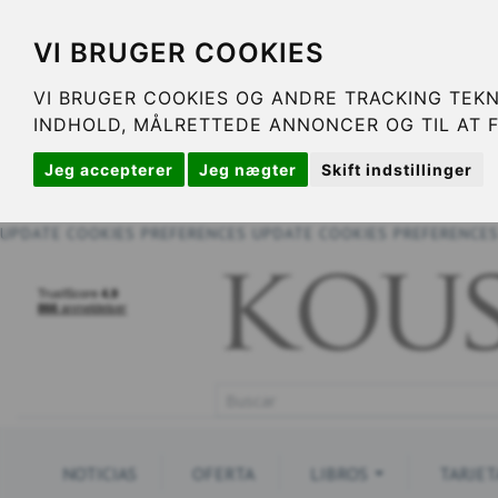
VI BRUGER COOKIES
VI BRUGER COOKIES OG ANDRE TRACKING TEKN
INDHOLD, MÅLRETTEDE ANNONCER OG TIL AT 
Jeg accepterer
Jeg nægter
Skift indstillinger
UPDATE COOKIES PREFERENCES
UPDATE COOKIES PREFERENCE
NOTICIAS
OFERTA
LIBROS
TARJET