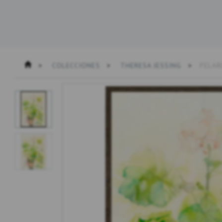
COLECCIONES
THERESA JESSING
PELAR