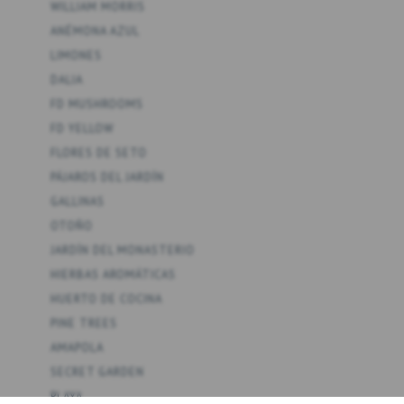
WILLIAM MORRIS
ANÉMONA AZUL
LIMONES
DALIA
FD MUSHROOMS
FD YELLOW
FLORES DE SETO
PÁJAROS DEL JARDÍN
GALLINAS
OTOÑO
JARDÍN DEL MONASTERIO
HIERBAS AROMÁTICAS
HUERTO DE COCINA
PINE TREES
AMAPOLA
SECRET GARDEN
PLAYA