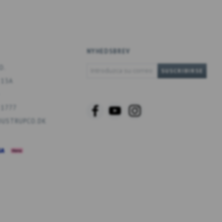
NYHEDSBREV
INTRODUZCA
O.
SUSCRIBIRSE
SU
 13A
CORREO
ELECTRÓNICO
 1777
USTRUPCO.DK