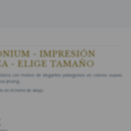
NIUM - IMPRESIÓN
CA - ELIGE TAMAÑO
tística con motivo de elegantes pelargonios en colores suaves
sa Jessing.
do en el menú de abajo.
K