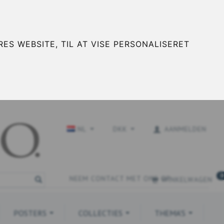
ES WEBSITE, TIL AT VISE PERSONALISERET
NL
DKK
AANMELDEN
0
NEEM CONTACT MET ONS OP
WINKELWAGEN
POSTERS
COLLECTIES
THEMA'S