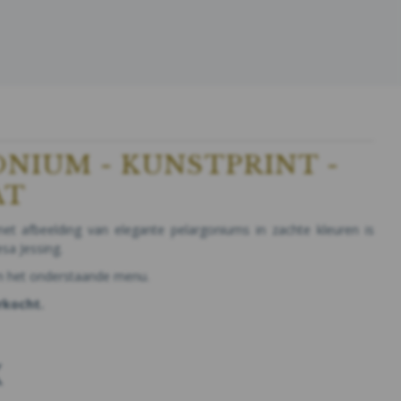
NIUM - KUNSTPRINT -
AT
et afbeelding van elegante pelargoniums in zachte kleuren is
esa Jessing.
in het onderstaande menu.
rkocht.
K