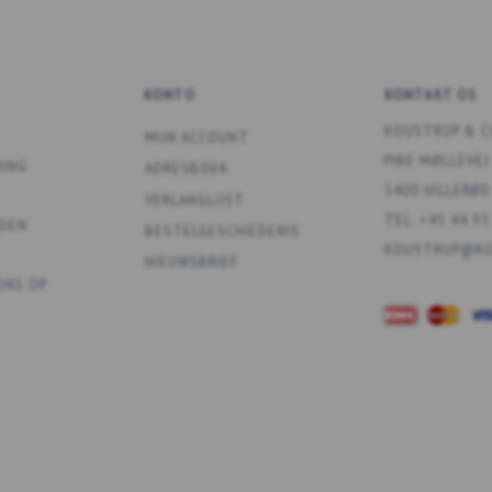
KONTO
KONTAKT OS
KOUSTRUP & C
MIJN ACCOUNT
PIBE MØLLEVEJ
RING
ADRESBOEK
3400 HILLERØD
VERLANGLIJST
TEL. +45 44 95
DEN
BESTELGESCHIEDENIS
KOUSTRUP@KO
NIEUWSBRIEF
ONS OP