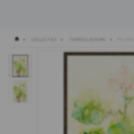
COLLECTIES
THERESA JESSING
PELARGO