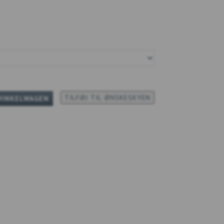
TILFØJ TIL ØNSKESKYEN
WINKELWAGEN