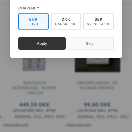
CURRENCY
EUR
DKK
SEK
EURO
DANSKE KR.
SVENSKA KR.
Apply
Skip
BIOLOGISCH
DROOMEILANDEN - DE
BEDDENGOED - KLIMOP
NICOBAR-KRONIEK
140X220
449,50 DKK
99,00 DKK
(
359,60 DKK
EXCL. BTW
)
(
79,20 DKK
EXCL. BTW
)
9,00 DKK
899,00 DKK
188,0
 WINKELWAGEN
VOEG TOE AAN WINKELWAGEN