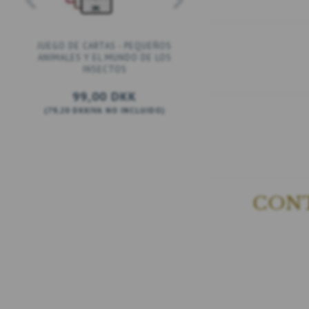
JUEGO DE CARTAS - PEQUEÑOS
JUEGO DE CARTAS - P
ANIMALES Y EL MUNDO DE LOS
SILVESTRES - PARA RE
INSECTOS
(LLEGA EN JULIO)
99,00 DKK
99,00 DKK
(
79,20 DKK
IVA NO INCLUIDO
)
(
79,20 DKK
IVA NO INC
AÑADIR A LA CESTA
VER TODAS LAS OP
CONT