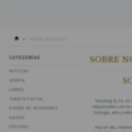
SOBRE NOSOTROS
CATEGORÍAS
SOBRE N
NOTICIAS
S
OFERTA
LIBROS
TARJETA POSTAL
Koustrup & Co. es 
relacionados con la 
DISEÑO DE INTERIORES
biología, arte y ed
JUEGOS
PÓSTERS
Hoy en día, creamo