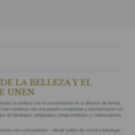
DE LA BELLEZA Y EL
E UNEN
nado la estética con el conocimiento en la difusión de temas
ble. Todo comenzó con una pasión compartida y una formación en
equipo de familiares, empleados comprometidos y colaboradores
aciones con conocimiento – desde paños de cocina y bandejas