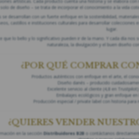
siones artísticas. Cada producto cuenta una historia y se elabora con r
solo de diseño – se trata de incorporar el conocimiento a la vida coti
 se desarrollan con un fuerte enfoque en la sostenibilidad, material
s, castillos e instituciones culturales para desarrollar colecciones 
lugar.
que lo bello y lo significativo pueden ir de la mano. Y cada día nos
naturaleza, la divulgación y el buen diseño co
¿POR QUÉ COMPRAR CO
Productos auténticos con enfoque en el arte, el conoc
Diseño danés – producido cuidadosame
Excelente servicio al cliente (4,8 en Trustpilot
Embalajes ecológicos y gran enfoque en l
Producción especial / private label con historia par
¿QUIERES VENDER NUESTR
rmación en la sección
Distribuidores B2B
o contáctanos directamen