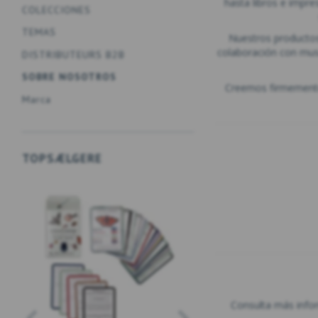
hasta libros e impre
COLECCIONES
TEMAS
Nuestros productos
colaboración con museo
DISTRIBUTEURS B2B
SOBRE NOSOTROS
Creemos firmemente 
Marca
TOPSÆLGERE
NUEVO
Consulta más info