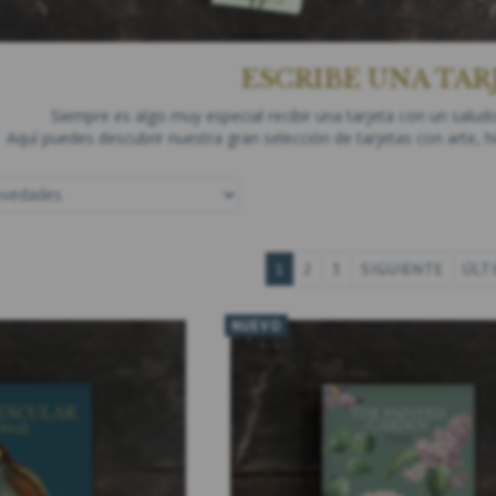
ESCRIBE UNA TAR
Siempre es algo muy especial recibir una tarjeta con un salu
Aquí puedes descubrir nuestra gran selección de tarjetas con arte, h
1
2
3
SIGUIENTE
ÚLT
ARJETAS
HISTORIC ROSES - 8 TARJETAS
GRØFTEKANTEN 
CUADRADA PARA
NUEVO
99,00 DKK
99,00 
LUIDO
)
(
79,20 DKK
IVA NO INCLUIDO
)
(
79,20 DKK
IVA N
TA
VER TODAS LAS OPCIONES
AÑADIR A L