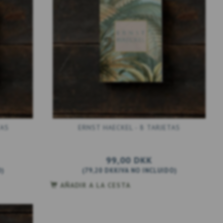
TAS
ERNST HAECKEL - 8 TARJETAS
99,00 DKK
O
)
(
79,20 DKK
IVA NO INCLUIDO
)
AÑADIR A LA CESTA