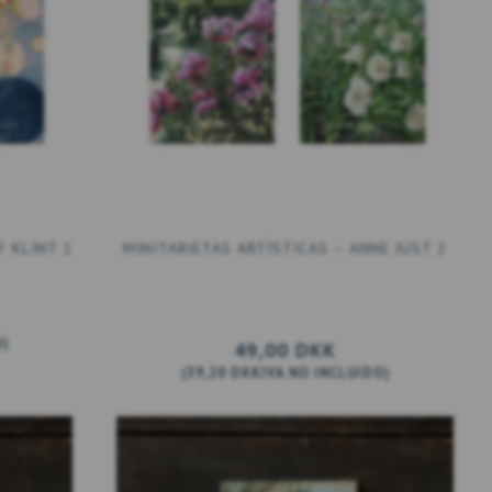
F KLINT 1
MINITARJETAS ARTÍSTICAS – ANNE JUST 2
O
)
49,00 DKK
(
39,20 DKK
IVA NO INCLUIDO
)