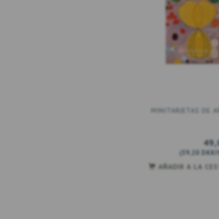
MINITARJETAS DE A
49,
(
39,20 DKK
I
AÑADIR A LA CE