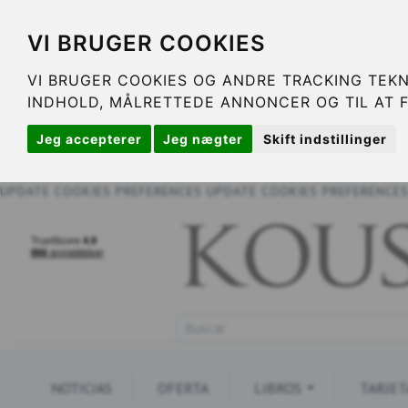
VI BRUGER COOKIES
VI BRUGER COOKIES OG ANDRE TRACKING TEKN
INDHOLD, MÅLRETTEDE ANNONCER OG TIL AT 
Jeg accepterer
Jeg nægter
Skift indstillinger
UPDATE COOKIES PREFERENCES
UPDATE COOKIES PREFERENCE
NOTICIAS
OFERTA
LIBROS
TARJET