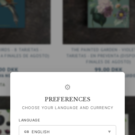
RDS - 8 TARJETAS -
THE PAINTED GARDEN - VIOLET
 A FINALES DE AGOSTO)
TARJETAS - EN PREVENTA (DISPO
FINALES DE AGOSTO)
00 DKK
99,00 DKK
VA NO INCLUIDO
)
(
79,20 DKK
IVA NO INCLUID
STA
AÑADIR A LA CESTA
⚙
PREFERENCES
CHOOSE YOUR LANGUAGE AND CURRENCY
LANGUAGE
ENGLISH
GB
▼