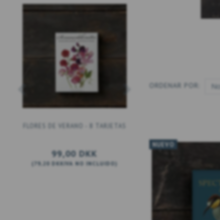
ORDENAR POR:
FLORES DE VERANO - 8 TARJETAS
FLORA - ESTUCHE DE T
CUADRADO
NUEVO
99,00 DKK
99,00 DKK
(
79,20 DKK
IVA NO INCLUIDO
)
(
79,20 DKK
IVA NO INC
AÑADIR A LA CESTA
AÑADIR A LA CES