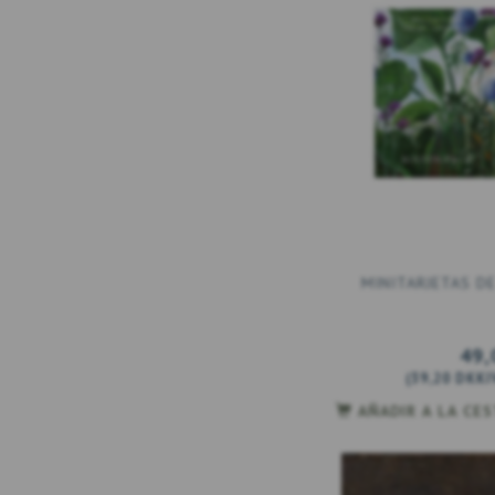
MINITARJETAS DE
49,
(
39,20 DKK
I
AÑADIR A LA CE