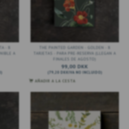
A - 8
THE PAINTED GARDEN - GOLDEN - 8
NIBLE A
TARJETAS - PARA PRE-RESERVA (LLEGAN A
FINALES DE AGOSTO)
99,00 DKK
O
)
(
79,20 DKK
IVA NO INCLUIDO
)
AÑADIR A LA CESTA