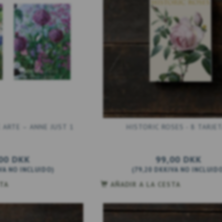
 ARTE – ANNE JUST 1
HISTORIC ROSES - 8 TARJE
00 DKK
99,00 DKK
VA NO INCLUIDO
)
(
79,20 DKK
IVA NO INCLUID
STA
AÑADIR A LA CESTA