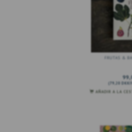
FRUTAS & BA
99,
(
79,20 DKK
I
AÑADIR A LA CE