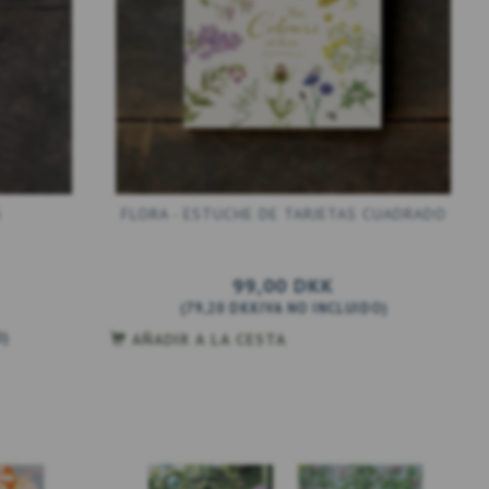
S
FLORA - ESTUCHE DE TARJETAS CUADRADO
99,00 DKK
(
79,20 DKK
IVA NO INCLUIDO
)
O
)
AÑADIR A LA CESTA