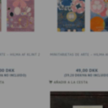
RTE – HILMA AF KLINT 2
MINITARJETAS DE ARTE – HILMA A
00 DKK
49,00 DKK
VA NO INCLUIDO
)
(
39,20 DKK
IVA NO INCLUID
STA
AÑADIR A LA CESTA