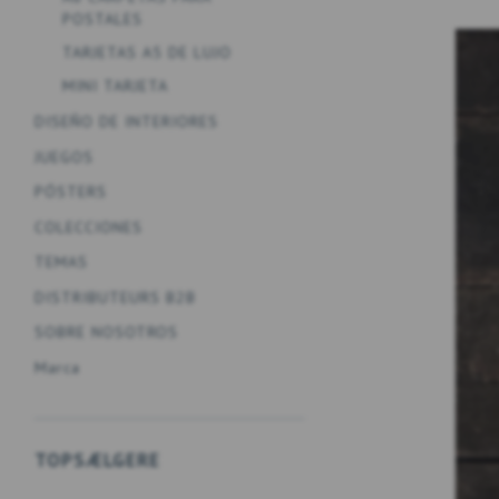
POSTALES
TARJETAS A5 DE LUJO
MINI TARJETA
DISEÑO DE INTERIORES
JUEGOS
PÓSTERS
COLECCIONES
TEMAS
DISTRIBUTEURS B2B
SOBRE NOSOTROS
Marca
TOPSÆLGERE