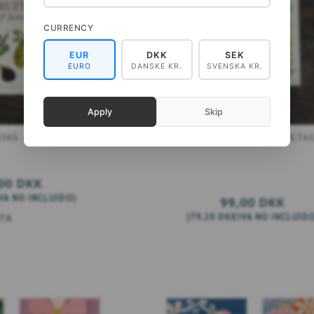
CURRENCY
EUR
DKK
SEK
EURO
DANSKE KR.
SVENSKA KR.
Apply
Skip
YAS - 8 TARJETAS
HERBAL TEA - 8 TARJETA
00 DKK
VA NO INCLUIDO
)
99,00 DKK
(
79,20 DKK
IVA NO INCLUID
STA