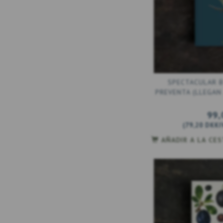
SPECTACULAR BI
PREVENTA (LLEGAN
99,
(
79,20 DKK
I
AÑADIR A LA CE