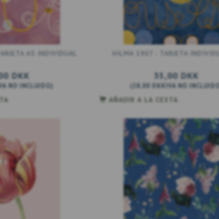
TARJETA A5 INDIVIDUAL
HILMA 1907 - TARJETA INDIVID
00 DKK
35,00 DKK
VA NO INCLUIDO
)
(
28,00 DKK
IVA NO INCLUID
STA
AÑADIR A LA CESTA