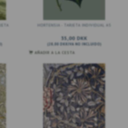
JETA
HORTENSIA - TARJETA INDIVIDUAL A5
35,00 DKK
O
)
(
28,00 DKK
IVA NO INCLUIDO
)
AÑADIR A LA CESTA