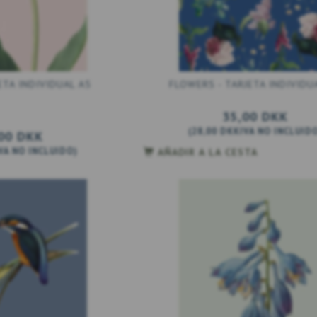
ETA INDIVIDUAL A5
FLOWERS - TARJETA INDIVIDU
35,00 DKK
(
28,00 DKK
IVA NO INCLUID
00 DKK
VA NO INCLUIDO
)
AÑADIR A LA CESTA