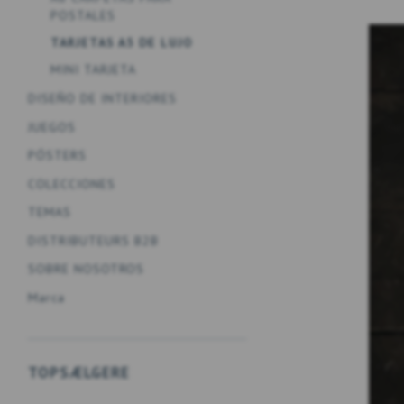
POSTALES
TARJETAS A5 DE LUJO
MINI TARJETA
DISEÑO DE INTERIORES
JUEGOS
PÓSTERS
COLECCIONES
TEMAS
DISTRIBUTEURS B2B
SOBRE NOSOTROS
Marca
TOPSÆLGERE