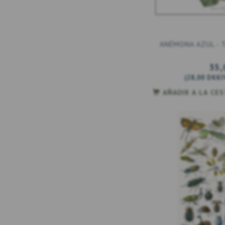
ANÉMONA AZUL - T
35,
(
28,00 DKK
I
AÑADIR A LA CE