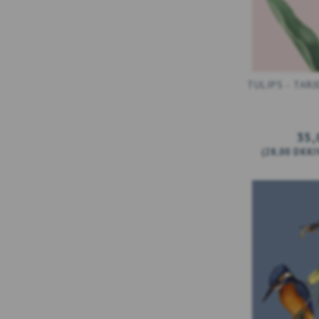
TULIPS - TARJ
35,
(
28,00 DKK
I