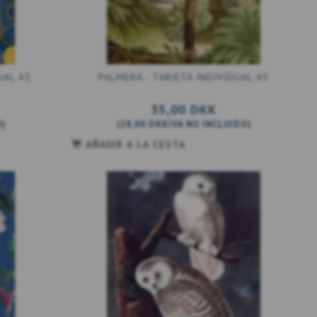
UAL A5
PALMERA - TARJETA INDIVIDUAL A5
35,00 DKK
O
)
(
28,00 DKK
IVA NO INCLUIDO
)
AÑADIR A LA CESTA