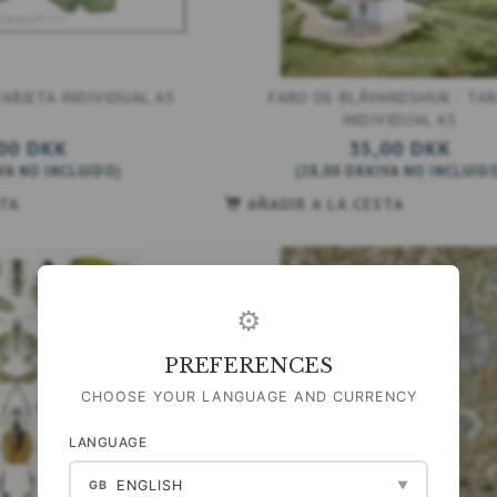
ARJETA INDIVIDUAL A5
FARO DE BLÅVANDSHUK - TAR
INDIVIDUAL A5
00 DKK
35,00 DKK
VA NO INCLUIDO
)
(
28,00 DKK
IVA NO INCLUID
STA
AÑADIR A LA CESTA
⚙
PREFERENCES
CHOOSE YOUR LANGUAGE AND CURRENCY
LANGUAGE
ENGLISH
GB
▼