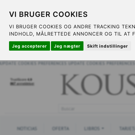
VI BRUGER COOKIES
VI BRUGER COOKIES OG ANDRE TRACKING TEKN
INDHOLD, MÅLRETTEDE ANNONCER OG TIL AT 
Jeg accepterer
Jeg nægter
Skift indstillinger
UPDATE COOKIES PREFERENCES
UPDATE COOKIES PREFERENCE
NOTICIAS
OFERTA
LIBROS
TARJET