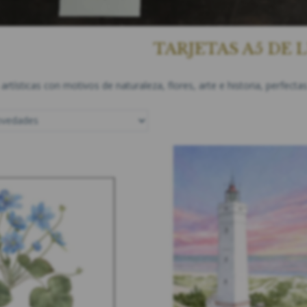
TARJETAS A5 DE 
artísticas con motivos de naturaleza, flores, arte e historia, perf
JETA
INSECTS - TARJETA INDIVIDUAL
GIRASOL - TARJET
A5
A5
35,00 DKK
35,00 
LUIDO
)
(
28,00 DKK
IVA NO INCLUIDO
)
(
28,00 DKK
IVA N
CIONES
VER TODAS LAS OPCIONES
AÑADIR A L