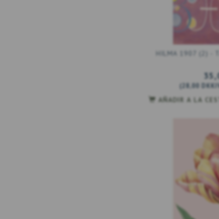
HILMA 1907 (2) - 
35,
(
28,00 DKK
I
AÑADIR A LA CE