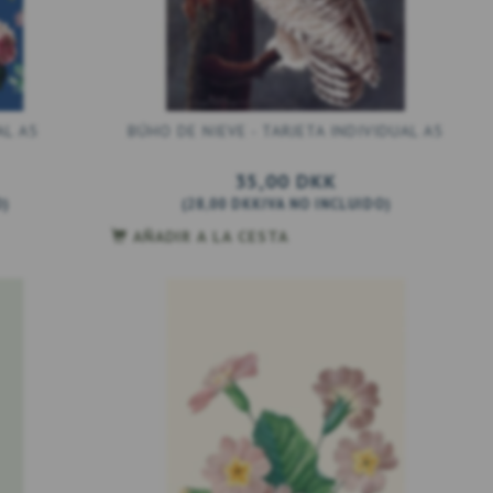
AL A5
BÚHO DE NIEVE - TARJETA INDIVIDUAL A5
35,00 DKK
O
)
(
28,00 DKK
IVA NO INCLUIDO
)
AÑADIR A LA CESTA