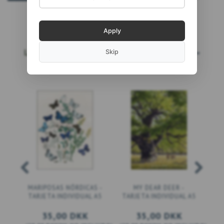
Apply
LOS MÁS VENDIDOS
LEE MÁS...
Skip
MARIPOSAS NÓRDICAS -
MY DEAR DEER -
TARJETA INDIVIDUAL A5
TARJETA INDIVIDUAL A5
35,00 DKK
35,00 DKK