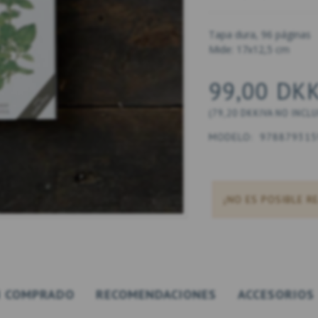
Tapa dura, 96 páginas
Mide: 17x12,5 cm
99,00 DK
(
79,20 DKK
IVA NO INCL
MODELO:
978879315
¡NO ES POSIBLE R
 COMPRADO
RECOMENDACIONES
ACCESORIOS