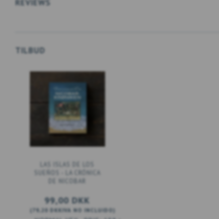
REVIEWS
TILBUD
LAS ISLAS DE LOS
SUEÑOS - LA CRÓNICA
DE NICOBAR
99,00 DKK
(
79,20 DKK
IVA NO INCLUIDO
)