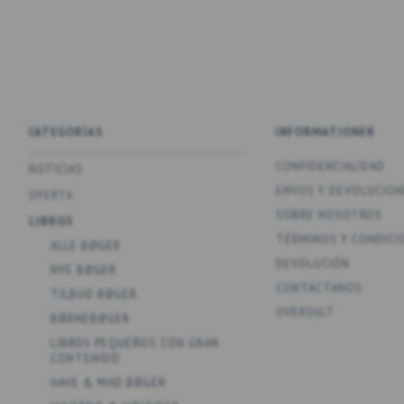
CATEGORÍAS
INFORMATIONER
CONFIDENCIALIDAD
NOTICIAS
ENV­OS Y DEVOLUCION
OFERTA
SOBRE NOSOTROS
LIBROS
TÉRMINOS Y CONDICI
ALLE BØGER
DEVOLUCIÓN
NYE BØGER
CONTÁCTANOS
TILBUD BØGER
OVERSIGT
BØRNEBØGER
LIBROS PEQUEÑOS CON GRAN
CONTENIDO
HAVE & MAD BØGER