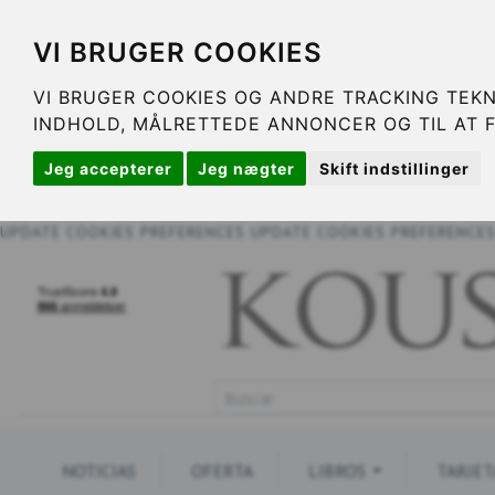
VI BRUGER COOKIES
VI BRUGER COOKIES OG ANDRE TRACKING TEKN
INDHOLD, MÅLRETTEDE ANNONCER OG TIL AT 
Jeg accepterer
Jeg nægter
Skift indstillinger
UPDATE COOKIES PREFERENCES
UPDATE COOKIES PREFERENCE
NOTICIAS
OFERTA
LIBROS
TARJET