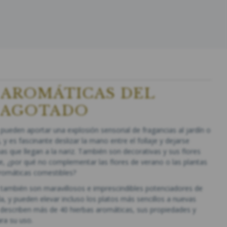
 AROMÁTICAS DEL
- AGOTADO
pueden aportar una explosión sensorial de fragancias al jardín o
, y es fascinante deslizar la mano entre el follaje y dejarse
s que llegan a la nariz. También son decorativas y sus flores
e, ¿por qué no complementar las flores de verano o las plantas
romáticas comestibles?
 también son maravillosos e imprescindibles potenciadores de
, y pueden elevar incluso los platos más sencillos a nuevas
se describen más de 40 hierbas aromáticas, sus propiedades y
ara su uso.