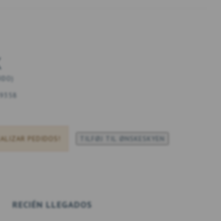
K
UIDO
)
9358
EALIZAR PEDIDOS!
TILFØJ TIL ØNSKESKYEN
RECIÉN LLEGADOS