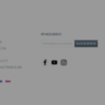
NYHEDSBREV
INTRODUZCA
O.
SUSCRIBIRSE
SU
 13A
CORREO
ELECTRÓNICO
 1777
USTRUPCO.DK