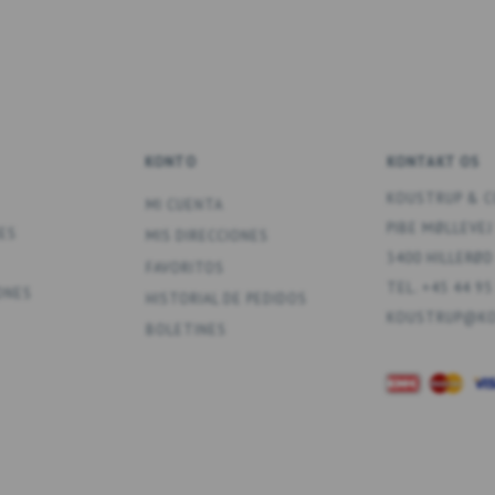
KONTO
KONTAKT OS
KOUSTRUP & C
MI CUENTA
PIBE MØLLEVEJ
ES
MIS DIRECCIONES
3400 HILLERØD
FAVORITOS
TEL. +45 44 95
ONES
HISTORIAL DE PEDIDOS
KOUSTRUP@KO
BOLETINES