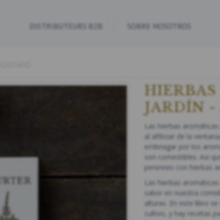
DISTRIBUTEURS B2B
SOBRE NOSOTROS
 AGOTADO
HIERBAS
JARDÍN 
Las hierbas aromáticas 
al alféizar de la ventana
embriagar por los aroma
son comestibles. Así qu
perennes con hierbas a
Las hierbas aromáticas
sabor en nuestra comida
alturas. En este libro 
cultivo, y hay recetas p