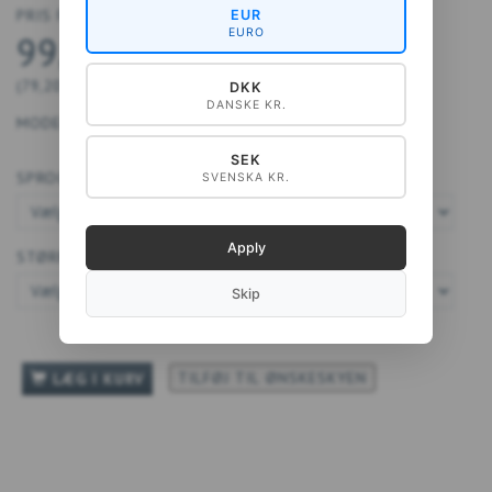
PRIS FRA
EUR
EURO
99,00 DKK
(
79,20 DKK
U/MOMS
)
DKK
DANSKE KR.
MODEL/VARENR.:
40-A4091
SEK
SPROG:
SVENSKA KR.
Apply
STØRRELSE:
Skip
TILFØJ TIL ØNSKESKYEN
LÆG I KURV