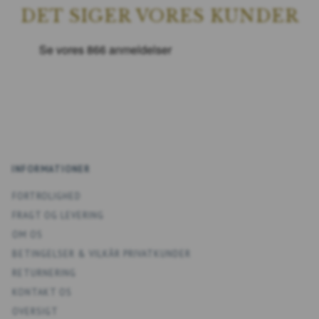
DET SIGER VORES KUNDER
INFORMATIONER
FORTROLIGHED
FRAGT OG LEVERING
OM OS
BETINGELSER & VILKÅR PRIVATKUNDER
RETURNERING
KONTAKT OS
OVERSIGT