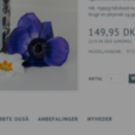
NB. Hyppig håndvask kan
bruge en plejende og g
149,95 D
(
119,96 DKK
U/MOMS
)
MODEL/VARENR.:
571
ANTAL
ØBTE OGSÅ
ANBEFALINGER
NYHEDER