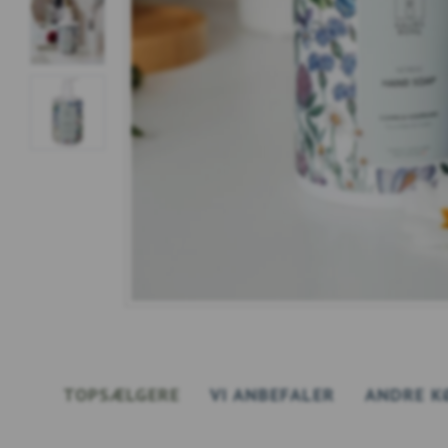
TOPSÆLGERE
VI ANBEFALER
ANDRE K