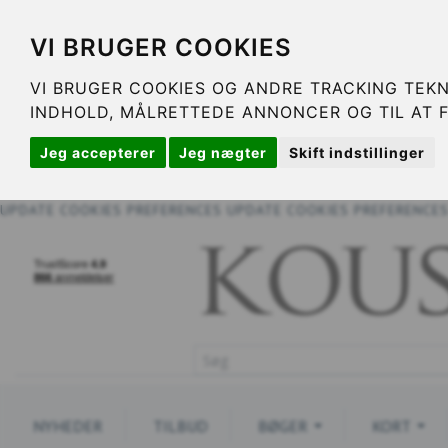
VI BRUGER COOKIES
VI BRUGER COOKIES OG ANDRE TRACKING TEKN
INDHOLD, MÅLRETTEDE ANNONCER OG TIL AT 
Jeg accepterer
Jeg nægter
Skift indstillinger
UPDATE COOKIES PREFERENCES
UPDATE COOKIES PREFERENCE
NYHEDER
TILBUD
BØGER
KORT