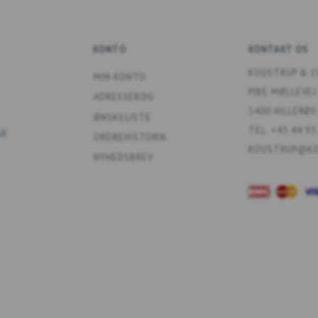
KONTO
KONTAKT OS
KOUSTRUP & C
MIN KONTO
PIBE MØLLEVEJ
ADRESSEBOG
3400 HILLERØD
ØNSKELISTE
TEL. +45 44 95
ÅR
ORDREHISTORIK
KOUSTRUP@KO
NYHEDSBREV