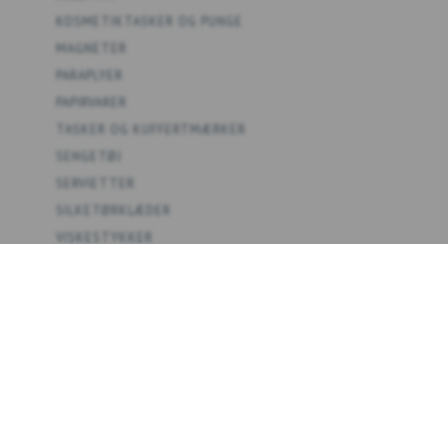
KOSMETIKTASKER OG PUNGE
MAGNETER
PARAPLYER
PAPIRVARER
TASKER OG KUFFERTMÆRKER
SENGETØJ
SERVIETTER
SILKETØRKLÆDER
VISKESTYKKER
SPIL
PLAKATER
KOLLEKTIONER
TEMAER
FORHANDLER B2B
OM OS