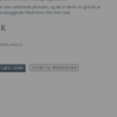
 virke udtørrende på huden, og det er derfor en god idé at
enopbyggende håndcreme efter hver vask.
KK
3006246222
TILFØJ TIL ØNSKESKYEN
LÆG I KURV