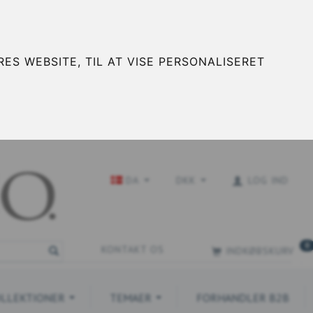
ES WEBSITE, TIL AT VISE PERSONALISERET
DA
DKK
LOG IND
0
KONTAKT OS
INDKØBSKURV
LLEKTIONER
TEMAER
FORHANDLER B2B