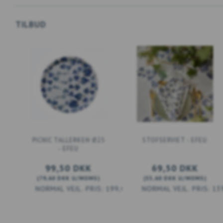
TILBUD
PICNIC TALLERKEN Ø25
STOFSERVIET - EFEU
- EFEU
99,50 DKK
69,50 DKK
(
79,60 DKK
U/MOMS
)
(
55,60 DKK
U/MOMS
)
199,00 DKK
13
LÆG I KURV
LÆG I KURV