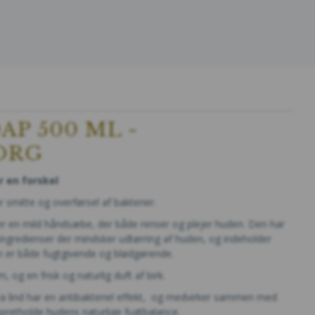
AP 500 ML -
ORG
 en forskel
 smitte og overførsel af bakterier.
 en mild håndsæbe, der både renser og plejer huden. Den har
e ingredienser der mindsker udtørring af huden, og indeholder
m er både fugtgivende og blødgørende.
 og en frisk og naturlig duft af birk.
a lind har en antibakteriel effekt, og medvirker sammen med
opretholde hudens naturlige fugtbalance.