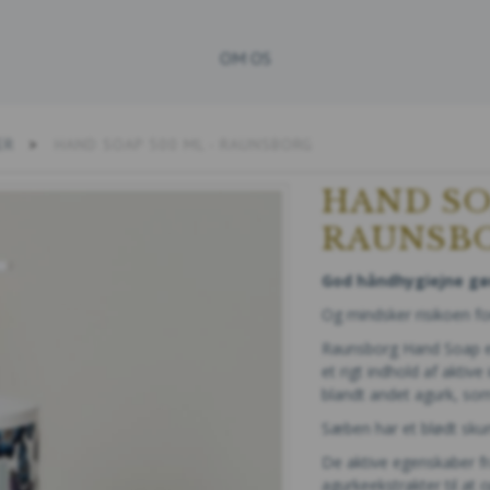
OM OS
ER
HAND SOAP 500 ML - RAUNSBORG
HAND SO
RAUNSB
God håndhygiejne gør
Og mindsker risikoen for
Raunsborg Hand Soap er
et rigt indhold af aktiv
blandt andet agurk, so
Sæben har et blødt skum,
De aktive egenskaber fr
agurkeekstrakter til at 