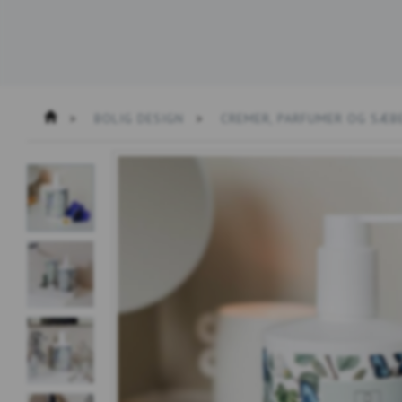
BOLIG DESIGN
CREMER, PARFUMER OG SÆB