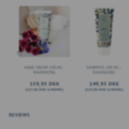
HAND CREAM 100 ML -
SHAMPOO 200 ML –
RAUNSBORG
RAUNSBORG
159,95 DKK
149,95 DKK
(
127,96 DKK
U/MOMS
)
(
119,96 DKK
U/MOMS
)
LÆG I KURV
LÆG I KURV
REVIEWS