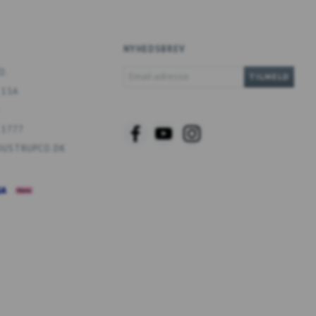
NYHEDSBREV
EMAIL-
O.
TILMELD
ADRESSE
 13A
 1777
USTRUPCO.DK