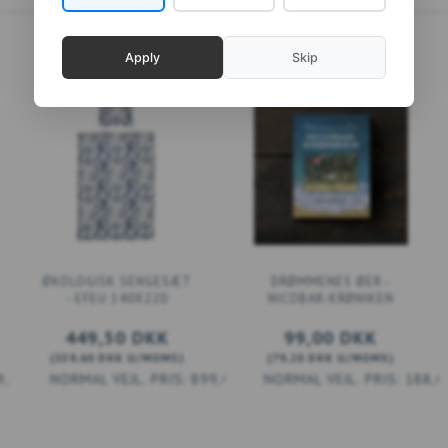
Apply
Skip
ØKOLOGISK SENGESÆT
DRØMMENES ØER -
- EFEU 140X220
NICOBAR-KRØNIKEN
449,50 DKK
99,00 DKK
(
359,60 DKK
U/MOMS
)
(
79,20 DKK
U/MOMS
)
9,00 DKK
899,00 DKK
188,0
LÆG I KURV