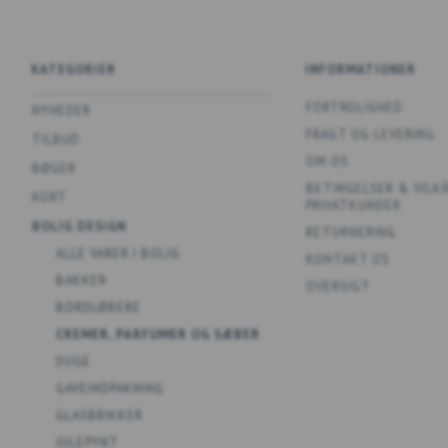
KATEGORIER
INFORMATIONER
FORTROLIGHED
NYHEDER
FRAGT OG LEVERING
TILBUD
OM OS
BØGER
BETINGELSER & VILK
KORT
PRIVATKUNDER
BOLIG DESIGN
RETURNERING
ALLE VARER I BOLIG
KONTAKT OS
BAKKER
OVERSIGT
BORDLØBERE
CREMER, PARFUMER OG SÆBER
DUGE
GAVEINDPAKNING
GLASBRIKKER
JULEPYNT