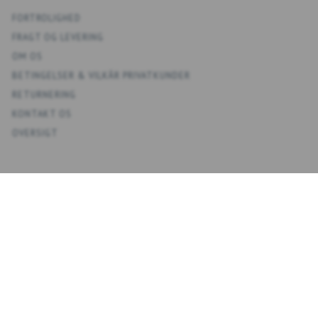
FORTROLIGHED
FRAGT OG LEVERING
OM OS
BETINGELSER & VILKÅR PRIVATKUNDER
RETURNERING
KONTAKT OS
OVERSIGT
KONTO
MIN KONTO
ADRESSEBOG
ØNSKELISTE
ORDREHISTORIK
NYHEDSBREV