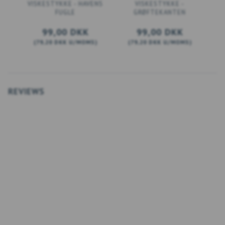
VISKESTYKKE - HAVENS
VISKESTYKKE -
FUGLE
GRØFTEKANTEN
99,00 DKK
99,00 DKK
(
79,20 DKK
U/MOMS
)
(
79,20 DKK
U/MOMS
)
(
LÆG I KURV
LÆG I KURV
REVIEWS