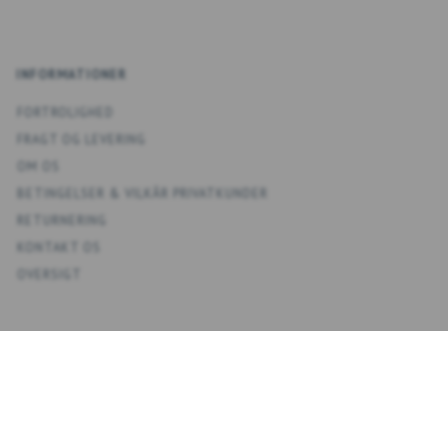
INFORMATIONER
FORTROLIGHED
FRAGT OG LEVERING
OM OS
BETINGELSER & VILKÅR PRIVATKUNDER
RETURNERING
KONTAKT OS
OVERSIGT
KONTO
MIN KONTO
ADRESSEBOG
ØNSKELISTE