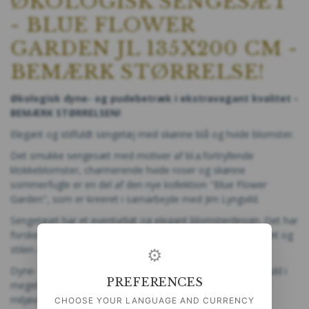
ØKOLOGISK SENGESÆT
- BLUE FLOWER
GARDEN JL 135X200 CM -
BEMÆRK STØRRELSE!
Økologisk dyne- og pudebetræk i ekstravagant kvalitet -
BEMÆRK STØRRELSEN!
Elegant og stilfuldt sengetøj med skønne blå og hvide blomster.
Det smukke sengesæt med motiver af bl.a.fortryllende
klokkeblomster, charmerende hvide roser og skønne
sommerfugle er en del af den nye kollektion "Blue Flower
Garden", som er kreeret i samarbejde med Jim Lyngvild.
Sengetøjet har et eventyrligt og elegant blomsterdesign. Det har
forskellige motiver på hver side, så du kan varierer udtrykket og
stilen alt efter ønske.
⚙
Dyne- og pudebetræk er fremstillet i 100% økologisk bomuld i
PREFERENCES
meget høj kvalitet. Sættet er produceret i EU og trykt med
miljøvenlige farver.
CHOOSE YOUR LANGUAGE AND CURRENCY