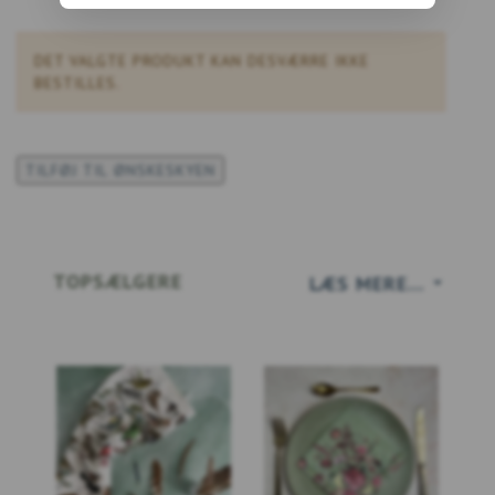
DET VALGTE PRODUKT KAN DESVÆRRE IKKE
BESTILLES.
TILFØJ TIL ØNSKESKYEN
TOPSÆLGERE
LÆS MERE...