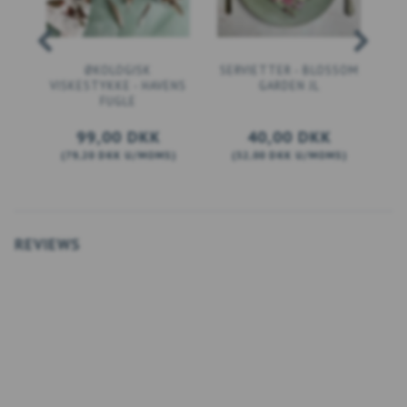
ØKOLOGISK
SERVIETTER - BLOSSOM
VISKESTYKKE - HAVENS
GARDEN JL
FUGLE
99,00 DKK
40,00 DKK
(
79,20 DKK
U/MOMS
)
(
32,00 DKK
U/MOMS
)
(
LÆG I KURV
LÆG I KURV
REVIEWS