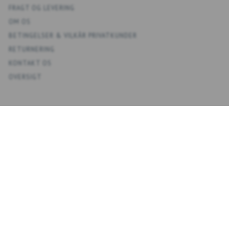
FRAGT OG LEVERING
OM OS
BETINGELSER & VILKÅR PRIVATKUNDER
RETURNERING
KONTAKT OS
OVERSIGT
KONTO
MIN KONTO
ADRESSEBOG
ØNSKELISTE
ORDREHISTORIK
NYHEDSBREV