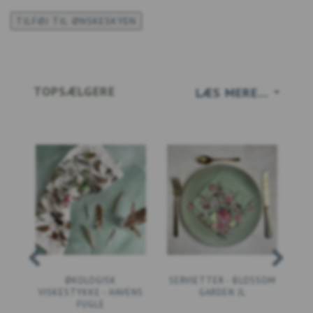
TILFØJ TIL ØNSKESKYEN
TOPSÆLGERE
LÆS MERE...
ØKOLOGISK
SERVIETTER - BLOSSOM
VISKESTYKKE - HAVENS
GARDEN JL
FUGLE