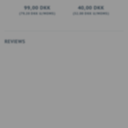
99,00 DKK
40,00 DKK
(
79,20 DKK
U/MOMS
)
(
32,00 DKK
U/MOMS
)
(
LÆG I KURV
LÆG I KURV
REVIEWS