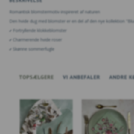
BESKRIVELSE
Romantisk blomstermotiv inspireret af naturen
Den hvide dug med blomster er en del af den nye kollektion "Blu
✔ Fortryllende klokkeblomster
✔ Charmerende hvide roser
✔ Skønne sommerfugle
TOPSÆLGERE
VI ANBEFALER
ANDRE K