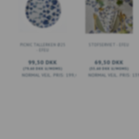
PICNIC TALLERKEN Ø25
STOFSERVIET - EFEU
- EFEU
99,50 DKK
69,50 DKK
(
79,60 DKK
U/MOMS
)
(
55,60 DKK
U/MOMS
)
199,00 DKK
13
LÆG I KURV
LÆG I KURV