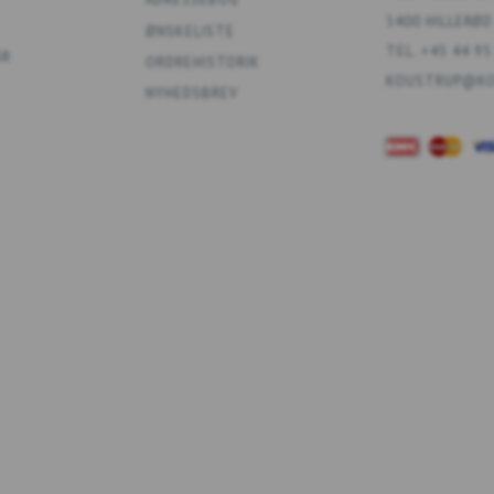
3400 HILLERØD
ØNSKELISTE
TEL. +45 44 95
ÅR
ORDREHISTORIK
KOUSTRUP@KO
NYHEDSBREV