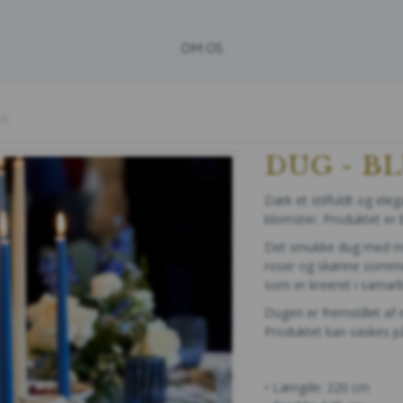
OM OS
JL
DUG - B
Dæk et stilfuldt og ele
blomster. Produktet er 
Det smukke dug med mot
roser og skønne sommerf
som er kreeret i samar
Dugen er fremstillet af 
Produktet kan vaskes på
• Længde: 220 cm