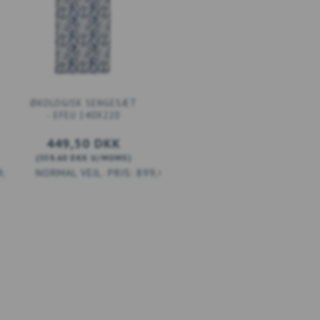
ØKOLOGISK SENGESÆT
- EFEU 140X220
449,50 DKK
(
359,60 DKK
U/MOMS
)
9,00 DKK
899,00 DKK