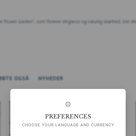
e Flower Garden", som forener elegance og naturlig skønhed. Det deta
ØBTE OGSÅ
NYHEDER
⚙
PREFERENCES
CHOOSE YOUR LANGUAGE AND CURRENCY