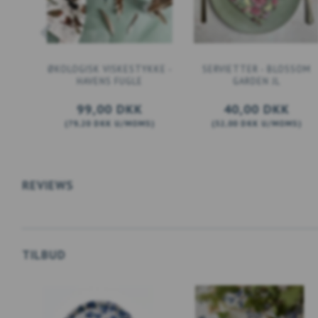
ØKOLOGISK VISKESTYKKE -
SERVIETTER - BLOSSOM
HAVENS FUGLE
GARDEN JL
99,00 DKK
40,00 DKK
(
79,20 DKK
U/MOMS
)
(
32,00 DKK
U/MOMS
)
LÆG I KURV
LÆG I KURV
REVIEWS
TILBUD