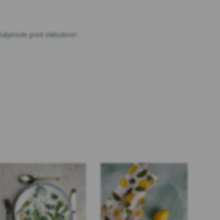
ljerede print inkluderer: