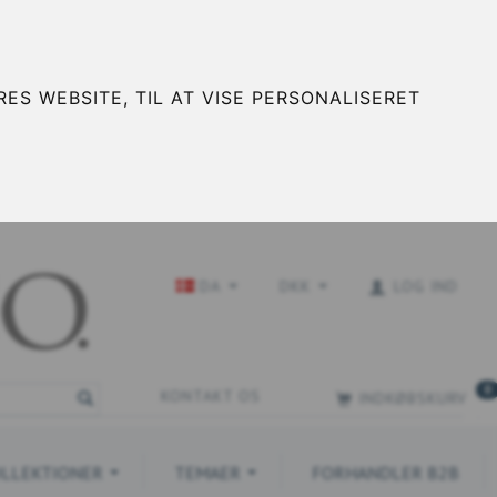
ES WEBSITE, TIL AT VISE PERSONALISERET
DA
DKK
LOG IND
0
KONTAKT OS
INDKØBSKURV
LLEKTIONER
TEMAER
FORHANDLER B2B