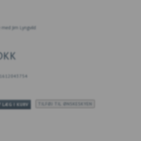
 med Jim Lyngvild
 DKK
1612043754
TILFØJ TIL ØNSKESKYEN
LÆG I KURV