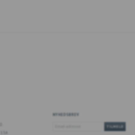
NYHEDSBREV
EMAIL-
O.
TILMELD
ADRESSE
 13A