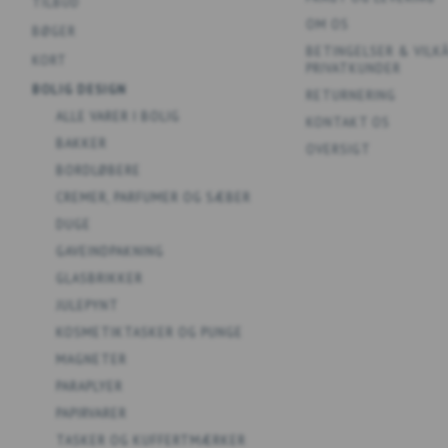
TILBUD
OM OS
BØGER
BETINGELSER & VILK
KORT
PRIVATKUNDER
BOLIG DESIGN
RETURNERING
ALLE VARER I BOLIG
KONTAKT OS
BAKKER
OVERSIGT
BORDLØBERE
CREMER, PARFUMER OG SÆBER
DUGE
GAVEINDPAKNING
GLASBRIKKER
JULEPYNT
KOSMETIKTASKER OG PUNGE
MAGNETER
PARAPLYER
PAPIRVARER
TASKER OG KUFFERTMÆRKER