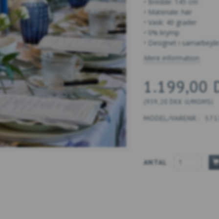
• Bredde: 145 cm
• Materiale: hør
• Vask: 40 grader
• 0% krymp
• Designet i samarbejde
Mere information
1.199,00
(
959,20 DKK
U/MOMS
)
MODEL/VARENR.:
571
ANTAL