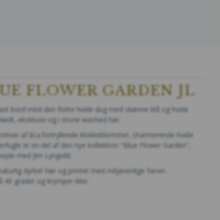
LUE FLOWER GARDEN JL
gant bord med den flotte hvide dug med skønne blå og hvide
blødt, eksklusiv og i stone washed hør.
iver af bl.a.fortryllende klokkeblomster, charmerende hvide
ugle er en del af den nye kollektion "Blue Flower Garden",
bejde med Jim Lyngvild.
naturlig dyrket hør og printet med miljøvenlige farver.
 40 grader og krymper ikke.