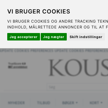
VI BRUGER COOKIES
VI BRUGER COOKIES OG ANDRE TRACKING TEKN
INDHOLD, MÅLRETTEDE ANNONCER OG TIL AT 
Jeg accepterer
Jeg nægter
Skift indstillinger
UPDATE COOKIES PREFERENCES
UPDATE COOKIES PREFERENCE
NYHEDER
TILBUD
BØGER
KORT