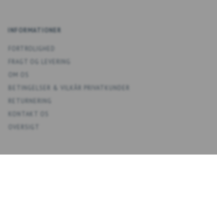
INFORMATIONER
FORTROLIGHED
FRAGT OG LEVERING
OM OS
BETINGELSER & VILKÅR PRIVATKUNDER
RETURNERING
KONTAKT OS
OVERSIGT
KONTO
MIN KONTO
ADRESSEBOG
ØNSKELISTE