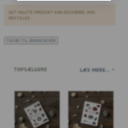
DET VALGTE PRODUKT KAN DESVÆRRE IKKE
BESTILLES.
TILFØJ TIL ØNSKESKYEN
TOPSÆLGERE
LÆS MERE...