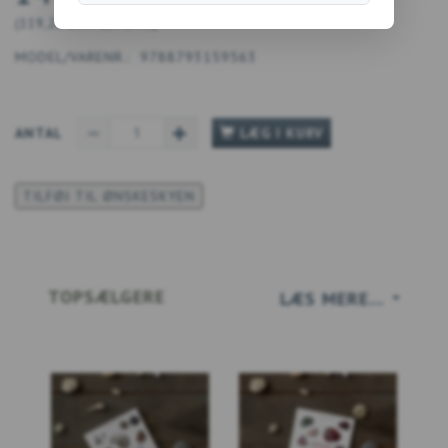
(
119,20 DKK
U/MOMS
)
MODEL/VARENR.:
9788793159563
ANTAL
LÆG I KURV
TILFØJ TIL ØNSKESKYEN
TOPSÆLGERE
LÆS MERE...