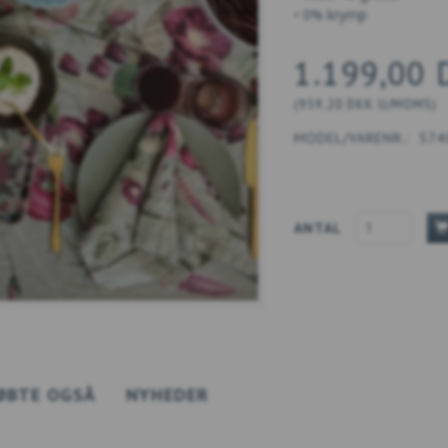
• 0% krymp
1.199,00
(
959,20 DKK
U/MOMS
)
MODEL/VARENR.:
574
ANTAL
ØBTE OGSÅ
NYHEDER