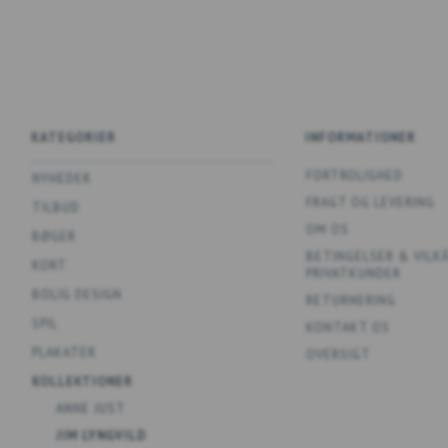
KATEGORIER
INFORMATIONER
FORTROLIGHED
NYHEDER
FRAGT OG LEVERING
TILBUD
OM OS
BØGER
BETINGELSER & VILK
KORT
PRIVATKUNDER
BOLIG DESIGN
RETURNERING
SPIL
KONTAKT OS
PLAKATER
OVERSIGT
KOLLEKTIONER
ANNE JUST
JIM LYNGVILD