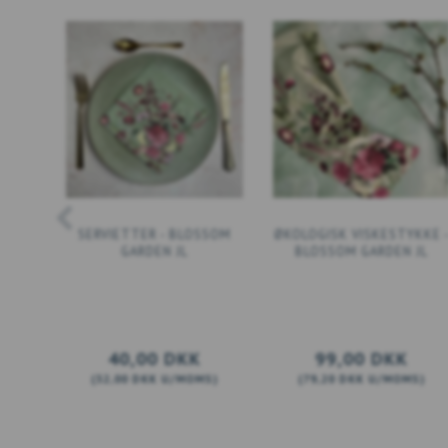
SERVIETTER - BLOSSOM
ØKOLOGISK VISKESTYKKE 
GARDEN JL
BLOSSOM GARDEN JL
40,00 DKK
99,00 DKK
(
32,00 DKK
U/MOMS
)
(
79,20 DKK
U/MOMS
)
LÆG I KURV
LÆG I KURV