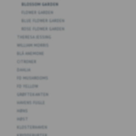
BLOSSOM GARDEN
FLOWER GARDEN
BLUE FLOWER GARDEN
ROSE FLOWER GARDEN
THERESA JESSING
WILLIAM MORRIS
BLÅ ANEMONE
CITRONER
DAHLIA
FD MUSHROOMS
FD YELLOW
GRØFTEKANTEN
HAVENS FUGLE
HØNS
HØST
KLOSTERHAVEN
KRYDDERURTER