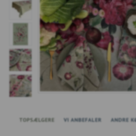
TOPSÆLGERE
VI ANBEFALER
ANDRE K