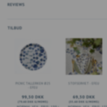
REVIEWS
TILBUD
PICNIC TALLERKEN Ø25
STOFSERVIET - EFEU
- EFEU
99,50 DKK
69,50 DKK
(
79,60 DKK
U/MOMS
)
(
55,60 DKK
U/MOMS
)
199,00 DKK
13