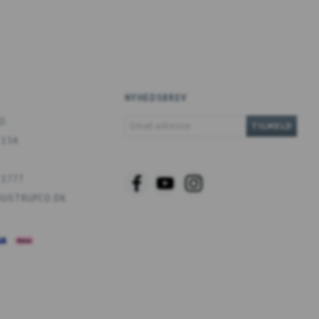
NYHEDSBREV
EMAIL-
O.
TILMELD
ADRESSE
 13A
 1777
USTRUPCO.DK