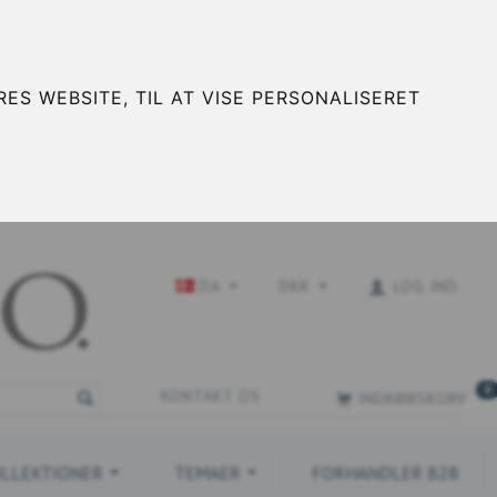
ES WEBSITE, TIL AT VISE PERSONALISERET
DA
DKK
LOG IND
0
KONTAKT OS
INDKØBSKURV
LLEKTIONER
TEMAER
FORHANDLER B2B