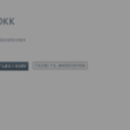
 DKK
0028901969
TILFØJ TIL ØNSKESKYEN
LÆG I KURV