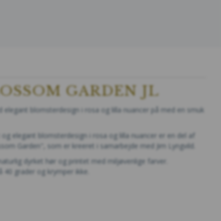
LOSSOM GARDEN JL
elegant blomsterdesign i rosa og lilla nuancer på med en smuk
og elegant blomsterdesign i rosa og lilla nuancer
er en del af
ossom Garden", som er kreeret i samarbejde med Jim Lyngvild.
naturlig dyrket hør og printet med miljøvenlige farver.
 40 grader og krymper ikke.