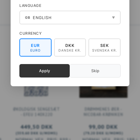
LANGUAGE
ENGLISH
GB
▼
CURRENCY
EUR
DKK
SEK
EURO
DANSKE KR.
SVENSKA KR.
Apply
Skip
ØKOLOGISK SENGESÆT
DRØMMENES ØER -
- EFEU 140X220
NICOBAR-KRØNIKEN
449,50 DKK
99,00 DKK
(
359,60 DKK
U/MOMS
)
(
79,20 DKK
U/MOMS
)
9,00 DKK
899,00 DKK
188,0