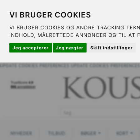
VI BRUGER COOKIES
VI BRUGER COOKIES OG ANDRE TRACKING TEKN
INDHOLD, MÅLRETTEDE ANNONCER OG TIL AT 
Jeg accepterer
Jeg nægter
Skift indstillinger
UPDATE COOKIES PREFERENCES
UPDATE COOKIES PREFERENCE
NYHEDER
TILBUD
BØGER
KORT