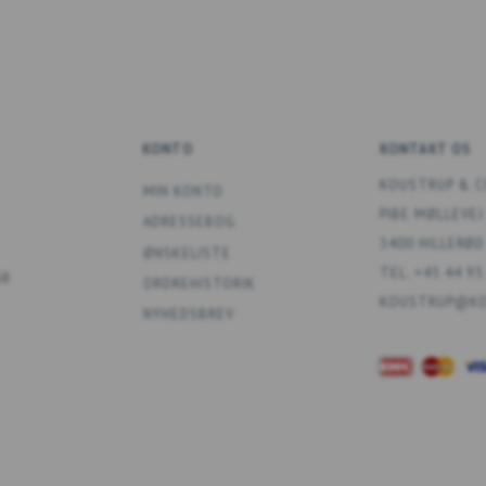
KONTO
KONTAKT OS
KOUSTRUP & C
MIN KONTO
PIBE MØLLEVEJ
ADRESSEBOG
3400 HILLERØD
ØNSKELISTE
TEL. +45 44 95
ÅR
ORDREHISTORIK
KOUSTRUP@KO
NYHEDSBREV