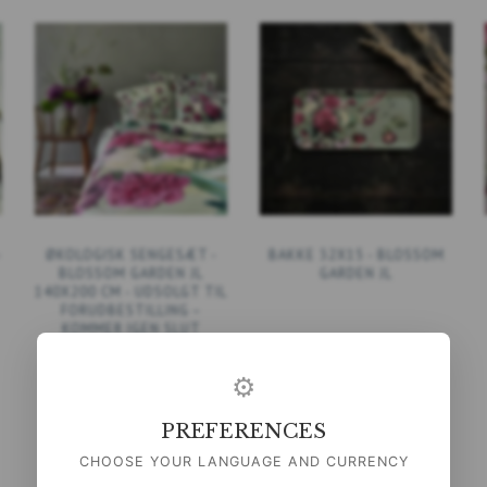
-
ØKOLOGISK SENGESÆT -
BAKKE 32X15 - BLOSSOM
BLOSSOM GARDEN JL
GARDEN JL
140X200 CM - UDSOLGT TIL
FORUDBESTILLING –
KOMMER IGEN SLUT
AUGUST
⚙
999,00 DKK
249,00 DKK
(
799,20 DKK
U/MOMS
)
(
199,20 DKK
U/MOMS
)
PREFERENCES
LÆG I KURV
LÆG I KURV
CHOOSE YOUR LANGUAGE AND CURRENCY