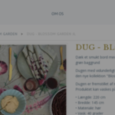
OM OS
M GARDEN
DUG - BLOSSOM GARDEN JL
DUG - B
Dæk et smukt bord med 
grøn baggrund
Dugen med vidunderligt 
den nye kollektion "Bl
Dugen er fremstillet af 
Produktet kan vaskes på
• Længde: 220 cm
• Bredde: 145 cm
• Materiale: hør
• Vask: 40 grader