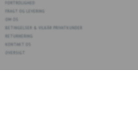
FORTROLIGHED
FRAGT OG LEVERING
OM OS
BETINGELSER & VILKÅR PRIVATKUNDER
RETURNERING
KONTAKT OS
OVERSIGT
KONTO
MIN KONTO
ADRESSEBOG
ØNSKELISTE
ORDREHISTORIK
NYHEDSBREV