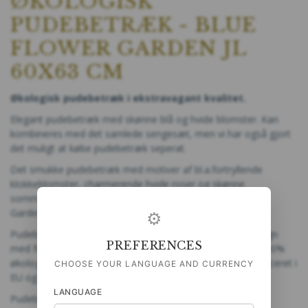
ØKOLOGISK
PUDEBETRÆK - BLUE
FLOWER GARDEN JL
60X63 CM
Økologisk pudebetræk
i ekstravagant kvalitet.
Elegant pudebetræk med skønne blå og hvide blomster. Kan
kombineres med det samlede sengesæt, men vi har også gjort
det muligt at købe pudebetræk seperat.
Det smukke pudebetræk med motiver af bl.a.fortryllende
klokkeblomster, charmerende hvide roser og skønne
sommerfugle er en del af den nye kollektion "Blue Flower
Garden", som er kreeret i samarbejde med Jim Lyngvild.
⚙
Pudebetrækket har et eventyrligt og elegant blomsterdesign
PREFERENCES
med forskellige motiver på hver side. Det er fremstillet i 100%
økologisk bomuld i meget høj kvalitet. Betrækket er produceret i
CHOOSE YOUR LANGUAGE AND CURRENCY
EU og trykt med miljøvenlige farver.
LANGUAGE
Pudebetrækket skal vaskes seperat de første gange.