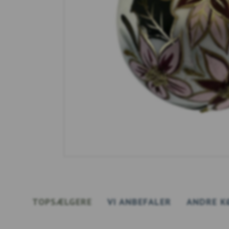
TOPSÆLGERE
VI ANBEFALER
ANDRE K