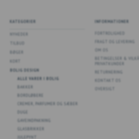
KATEGORIER
INFORMATIONER
FORTROLIGHED
NYHEDER
FRAGT OG LEVERING
TILBUD
OM OS
BØGER
BETINGELSER & VILK
KORT
PRIVATKUNDER
BOLIG DESIGN
RETURNERING
ALLE VARER I BOLIG
KONTAKT OS
BAKKER
OVERSIGT
BORDLØBERE
CREMER, PARFUMER OG SÆBER
DUGE
GAVEINDPAKNING
GLASBRIKKER
JULEPYNT