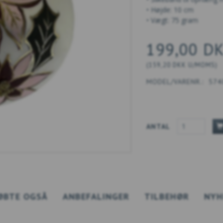
• Højde: 10 cm
• Vægt: 75 gram
199,00 D
(
159,20 DKK
U/MOMS
)
MODEL/VARENR.:
574
ANTAL
ØBTE OGSÅ
ANBEFALINGER
TILBEHØR
NYH