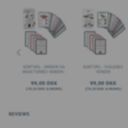
KORTSPIL - SMÅDYR OG
KORTSPIL – FUGLENES
INSEKTERNES VERDEN -
VERDEN
99,00 DKK
99,00 DKK
(
79,20 DKK
U/MOMS
)
(
79,20 DKK
U/MOMS
)
LÆG I KURV
SE PRODUKTET
REVIEWS