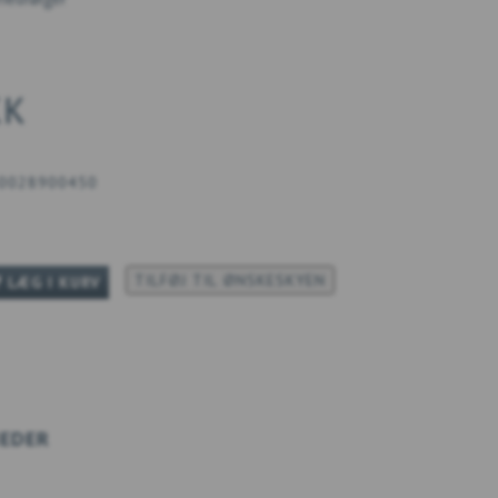
KK
0028900450
TILFØJ TIL ØNSKESKYEN
LÆG I KURV
EDER