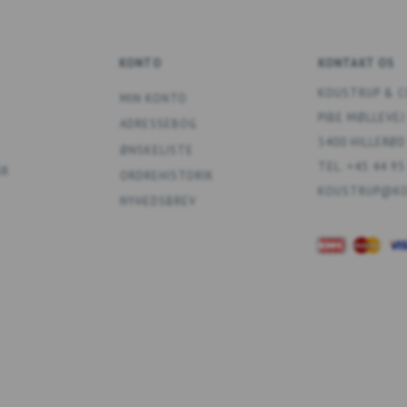
KONTO
KONTAKT OS
KOUSTRUP & C
MIN KONTO
PIBE MØLLEVEJ
ADRESSEBOG
3400 HILLERØD
ØNSKELISTE
TEL. +45 44 95
ÅR
ORDREHISTORIK
KOUSTRUP@KO
NYHEDSBREV