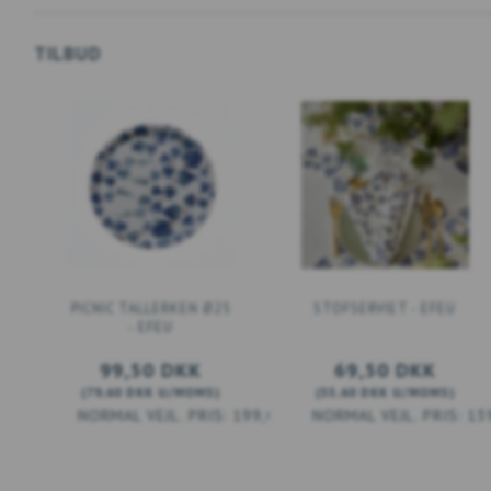
TILBUD
PICNIC TALLERKEN Ø25
STOFSERVIET - EFEU
- EFEU
99,50 DKK
69,50 DKK
(
79,60 DKK
U/MOMS
)
(
55,60 DKK
U/MOMS
)
199,00 DKK
13
LÆG I KURV
LÆG I KURV