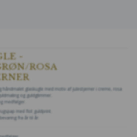
LE -
GRØN/ROSA
ERNER
 håndmalet glaskugle med motiv af julestjerner i creme, rosa
uldmaling og guldglimmer.
ng medfølger.
ugspap med flot guldprint.
varing fra år til år.
medfølger