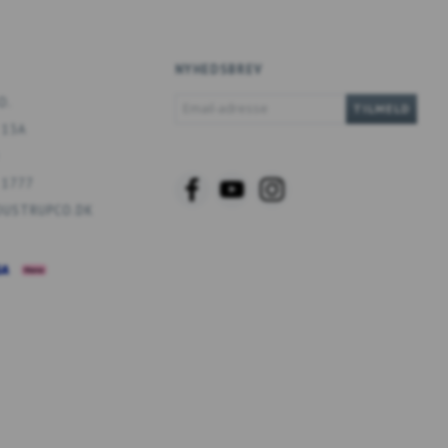
NYHEDSBREV
EMAIL-
O.
TILMELD
ADRESSE
 13A
 1777
USTRUPCO.DK