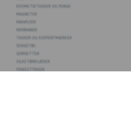
KOSMETIKTASKER OG PUNGE
MAGNETER
PARAPLYER
PAPIRVARER
TASKER OG KUFFERTMÆRKER
SENGETØJ
SERVIETTER
SILKETØRKLÆDER
VISKESTYKKER
SPIL
PLAKATER
KOLLEKTIONER
TEMAER
FORHANDLER B2B
OM OS