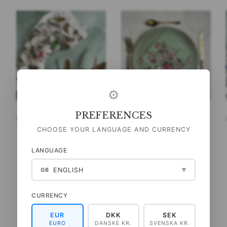
⚙
PREFERENCES
ØKOLOGISK VISKESTYKKE -
SERVIETTER - BLOSSOM
HAVENS FUGLE
GARDEN JL
CHOOSE YOUR LANGUAGE AND CURRENCY
99,00 DKK
40,00 DKK
LANGUAGE
(
79,20 DKK
U/MOMS
)
(
32,00 DKK
U/MOMS
)
ENGLISH
GB
▼
LÆG I KURV
LÆG I KURV
CURRENCY
EUR
DKK
SEK
EURO
DANSKE KR.
SVENSKA KR.