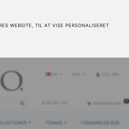
ES WEBSITE, TIL AT VISE PERSONALISERET
DA
DKK
LOG IND
0
KONTAKT OS
INDKØBSKURV
LLEKTIONER
TEMAER
FORHANDLER B2B