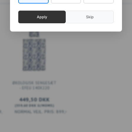
Apply
Skip
ØKOLOGISK SENGESÆT
- EFEU 140X220
449,50 DKK
(
359,60 DKK
U/MOMS
)
9,00 DKK
899,00 DKK