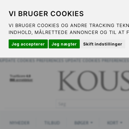
VI BRUGER COOKIES
VI BRUGER COOKIES OG ANDRE TRACKING TEKN
INDHOLD, MÅLRETTEDE ANNONCER OG TIL AT 
Jeg accepterer
Jeg nægter
Skift indstillinger
UPDATE COOKIES PREFERENCES
UPDATE COOKIES PREFERENCE
NYHEDER
TILBUD
BØGER
KORT