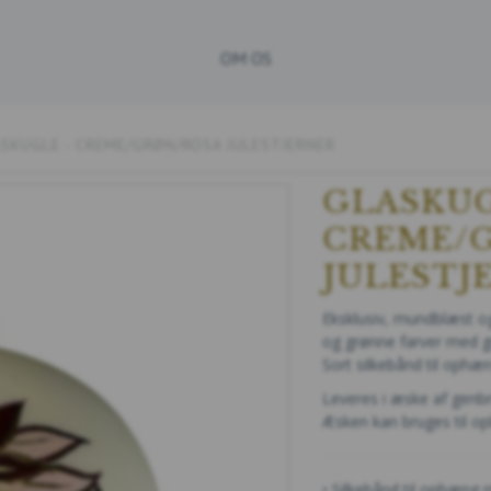
OM OS
SKUGLE - CREME/GRØN/ROSA JULESTJERNER
GLASKUG
CREME/
JULESTJ
Eksklusiv, mundblæst og
og grønne farver med g
Sort silkebånd til ophæ
Leveres i æske af genbr
Æsken kan bruges til opbe
• Silkebånd til ophæng 