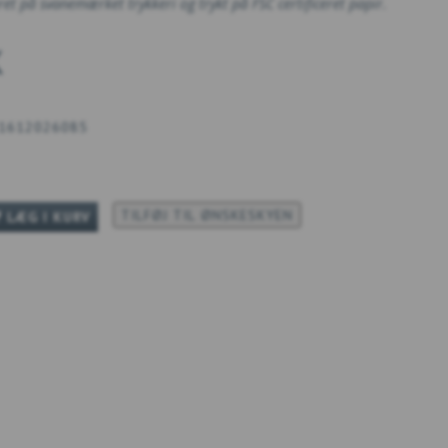
ret på svanemærket trykkeri og trykt på FSC certificeret papir.
K
1612026085
TILFØJ TIL ØNSKESKYEN
LÆG I KURV