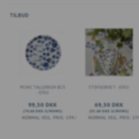
TILBUD
PICNIC TALLERKEN Ø25
STOFSERVIET - EFEU
- EFEU
99,50 DKK
69,50 DKK
(
79,60 DKK
U/MOMS
)
(
55,60 DKK
U/MOMS
)
199,00 DKK
13
LÆG I KURV
LÆG I KURV