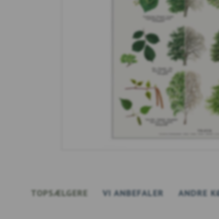
TOPSÆLGERE
VI ANBEFALER
ANDRE K