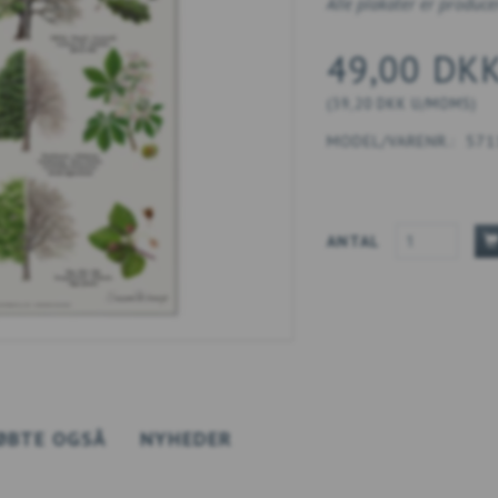
Alle plakater er produce
49,00 DK
(
39,20 DKK
U/MOMS
)
MODEL/VARENR.:
571
ANTAL
ØBTE OGSÅ
NYHEDER