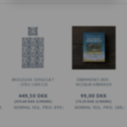
ØKOLOGISK SENGESÆT
DRØMMENES ØER -
- EFEU 140X220
NICOBAR-KRØNIKEN
449,50 DKK
99,00 DKK
(
359,60 DKK
U/MOMS
)
(
79,20 DKK
U/MOMS
)
9,00 DKK
899,00 DKK
188,0
LÆG I KURV