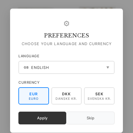
⚙
PREFERENCES
CHOOSE YOUR LANGUAGE AND CURRENCY
LANGUAGE
ENGLISH
GB
▼
TRYK A4 - SOMMERFUGLE
TRYK A4 - STRANDEN
CURRENCY
49,00 DKK
49,00 DKK
(
39,20 DKK
U/MOMS
)
(
39,20 DKK
U/MOMS
)
EUR
DKK
SEK
EURO
DANSKE KR.
SVENSKA KR.
LÆG I KURV
LÆG I KURV
Apply
Skip