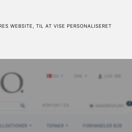
ES WEBSITE, TIL AT VISE PERSONALISERET
DA
DKK
LOG IND
0
KONTAKT OS
INDKØBSKURV
LLEKTIONER
TEMAER
FORHANDLER B2B