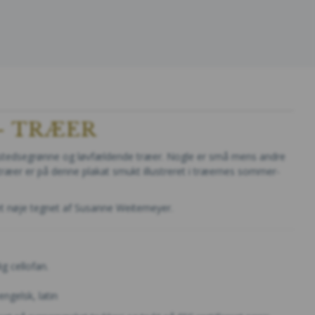
 - TRÆER
e stedsegrønne og løvfældende træer. Nogle er små mens andre
træer er på denne plakat smukt illustreret i træernes sommer-
get nøje tegnet af Susanne Weitemeyer.
ig cellofan.
engelsk, latin