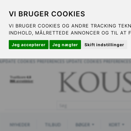
VI BRUGER COOKIES
VI BRUGER COOKIES OG ANDRE TRACKING TEKN
INDHOLD, MÅLRETTEDE ANNONCER OG TIL AT 
Jeg accepterer
Jeg nægter
Skift indstillinger
UPDATE COOKIES PREFERENCES
UPDATE COOKIES PREFERENCE
NYHEDER
TILBUD
BØGER
KORT