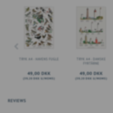
TRYK A4 - HAVENS FUGLE
TRYK A4 - DANSKE
FYRTÅRNE
49,00 DKK
49,00 DKK
(
39,20 DKK
U/MOMS
)
(
39,20 DKK
U/MOMS
)
LÆG I KURV
LÆG I KURV
REVIEWS