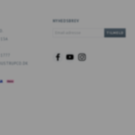
NYHEDSBREV
EMAIL-
O.
TILMELD
ADRESSE
 13A
 1777
USTRUPCO.DK