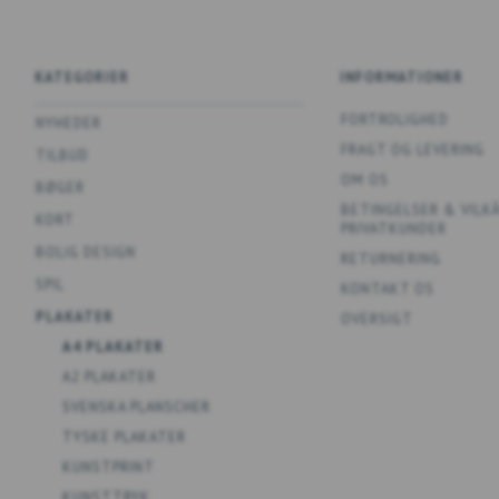
KATEGORIER
INFORMATIONER
FORTROLIGHED
NYHEDER
FRAGT OG LEVERING
TILBUD
OM OS
BØGER
BETINGELSER & VILK
KORT
PRIVATKUNDER
BOLIG DESIGN
RETURNERING
SPIL
KONTAKT OS
PLAKATER
OVERSIGT
A4 PLAKATER
A2 PLAKATER
SVENSKA PLANSCHER
TYSKE PLAKATER
KUNSTPRINT
KUNSTTRYK