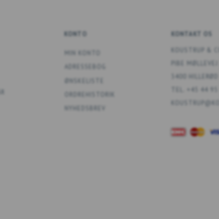
KONTO
KONTAKT OS
KOUSTRUP & C
MIN KONTO
PIBE MØLLEVEJ
ADRESSEBOG
3400 HILLERØD
ØNSKELISTE
TEL. +45 44 95
ÅR
ORDREHISTORIK
KOUSTRUP@KO
NYHEDSBREV