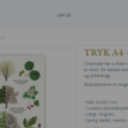
OM OS
ÆER
TRYK A4
I Danmark har vi flott
er store. De danske løv
og vinterdragt.
Illustrationerne er me
• Mål: 21x29,7 cm.
• Leveres i bionedbrydel
• Vægt: 24 gram.
• Sprog: dansk, svensk, 