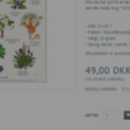
Hvis du har lyst til at l
den lille hvide bog "S
• Mål: 21x29,7
• Pakket i bionedbrydeli
• Vægt: 24 gram.
• Sprog: dansk, svensk, 
Alle plakater er produce
49,00 DK
(
39,20 DKK
U/MOMS
)
MODEL/VARENR.:
571
ANTAL