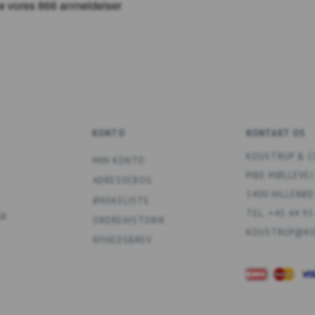
KONTO
KONTAKT OS
KOUSTRUP & C
MIN KONTO
PIBE MØLLEVEJ
ADRESSEBOG
3400 HILLERØD
ØNSKELISTE
TEL. +45 44 95
ÅR
ORDREHISTORIK
KOUSTRUP@KO
NYHEDSBREV