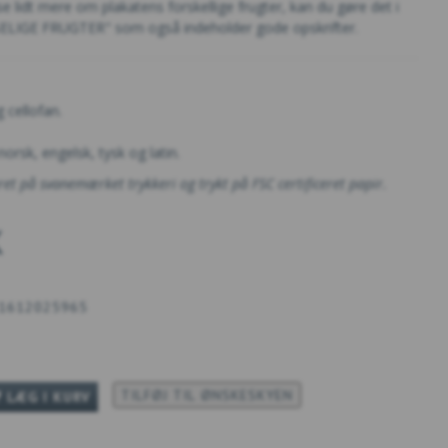
æse lidt mere om plakatens forskellige frugter, kan du gøre det i
PISELIGE FRUGTER" som også indeholder gode opskrifter.
g cellofan.
norsk, engelsk, tysk og latin.
ret på svanemærket trykkeri og trykt på FSC certificeret papir.
K
1612025965
TILFØJ TIL ØNSKESKYEN
LÆG I KURV