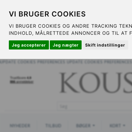
VI BRUGER COOKIES
VI BRUGER COOKIES OG ANDRE TRACKING TEKN
INDHOLD, MÅLRETTEDE ANNONCER OG TIL AT 
Jeg accepterer
Jeg nægter
Skift indstillinger
UPDATE COOKIES PREFERENCES
UPDATE COOKIES PREFERENCE
NYHEDER
TILBUD
BØGER
KORT