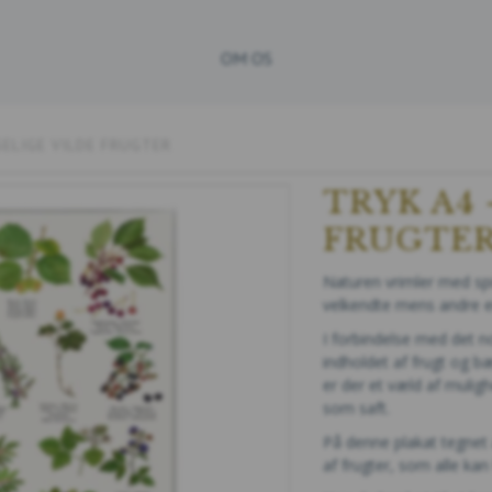
OM OS
SELIGE VILDE FRUGTER
TRYK A4 
FRUGTE
Naturen vrimler med spis
velkendte mens andre 
I forbindelse med det n
indholdet af frugt og bæ
er der et væld af muligh
som saft.
På denne plakat tegnet a
af frugter, som alle ka