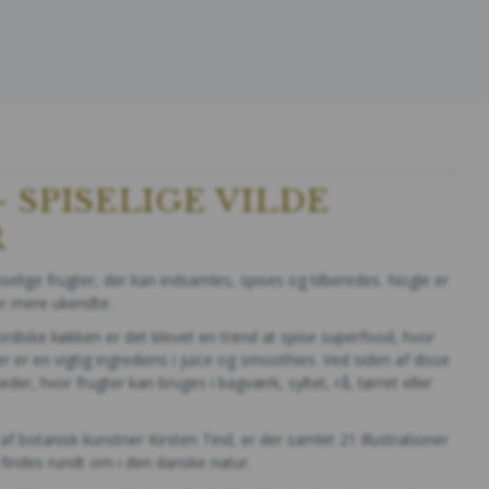
- SPISELIGE VILDE
R
elige frugter, der kan indsamles, spises og tilberedes. Nogle er
er mere ukendte.
ordiske køkken er det blevet en trend at spise superfood, hvor
r er en vigtig ingrediens i juice og smoothies. Ved siden af disse
eder, hvor frugter kan bruges i bagværk, syltet, rå, tørret eller
f botanisk kunstner Kirsten Tind, er der samlet 21 illustrationer
n findes rundt om i den danske natur.