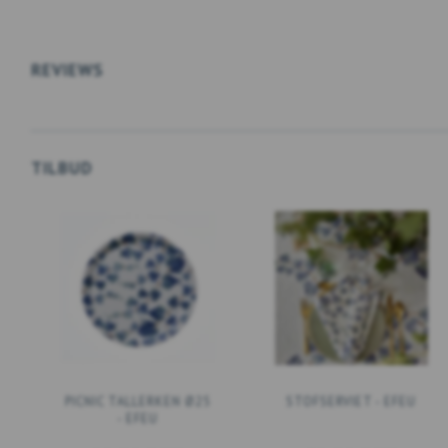
LÆG I KURV
LÆG I KURV
REVIEWS
TILBUD
PICNIC TALLERKEN Ø25
STOFSERVIET - EFEU
- EFEU