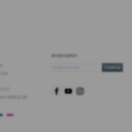
NYHEDSBREV
EMAIL-
O.
TILMELD
ADRESSE
 13A
 1777
USTRUPCO.DK