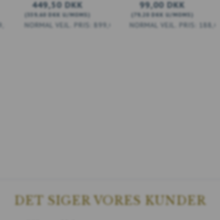
449,50 DKK
99,00 DKK
(
359,60 DKK
U/MOMS
)
(
79,20 DKK
U/MOMS
)
9,00 DKK
899,00 DKK
188,0
LÆG I KURV
DET SIGER VORES KUNDER