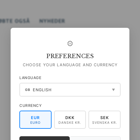
ØBTE OGSÅ
NYHEDER
⚙
PREFERENCES
CHOOSE YOUR LANGUAGE AND CURRENCY
LANGUAGE
ENGLISH
GB
▼
CURRENCY
TRYK A4 - SOMMERFUGLE
TRYK A4 - STRANDEN
EUR
DKK
SEK
EURO
DANSKE KR.
SVENSKA KR.
49,00 DKK
49,00 DKK
(
39,20 DKK
U/MOMS
)
(
39,20 DKK
U/MOMS
)