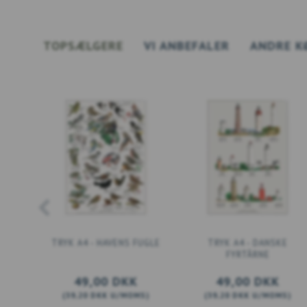
TOPSÆLGERE
VI ANBEFALER
ANDRE K
TRYK A4 - HAVENS FUGLE
TRYK A4 - DANSKE
FYRTÅRNE
49,00 DKK
49,00 DKK
(
39,20 DKK
U/MOMS
)
(
39,20 DKK
U/MOMS
)