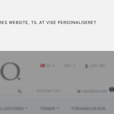
ES WEBSITE, TIL AT VISE PERSONALISERET
DA
DKK
LOG IND
0
KONTAKT OS
INDKØBSKURV
LLEKTIONER
TEMAER
FORHANDLER B2B