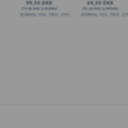
99,50 DKK
69,50 DKK
(
79,60 DKK
U/MOMS
)
(
55,60 DKK
U/MOMS
)
199,00 DKK
13
LÆG I KURV
LÆG I KURV