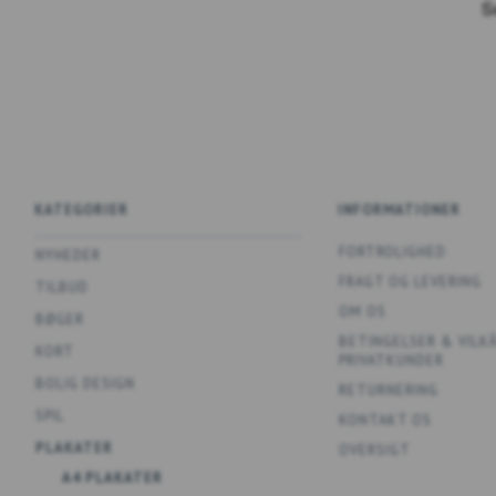
KATEGORIER
INFORMATIONER
FORTROLIGHED
NYHEDER
FRAGT OG LEVERING
TILBUD
OM OS
BØGER
BETINGELSER & VILK
KORT
PRIVATKUNDER
BOLIG DESIGN
RETURNERING
SPIL
KONTAKT OS
PLAKATER
OVERSIGT
A4 PLAKATER