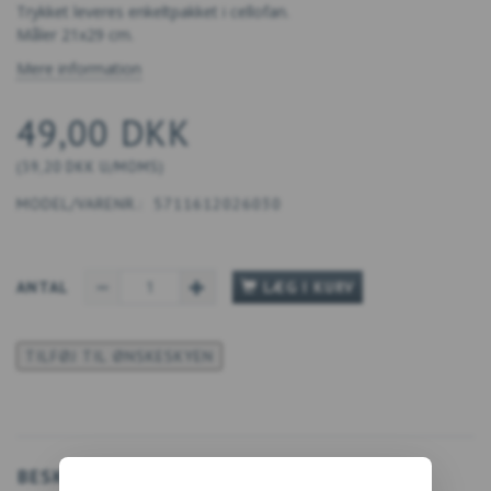
Trykket leveres enkeltpakket i cellofan.
Måler 21x29 cm.
Mere information
49,00 DKK
(
39,20 DKK
U/MOMS
)
MODEL/VARENR.:
5711612026030
ANTAL
LÆG I KURV
TILFØJ TIL ØNSKESKYEN
BESKRIVELSE