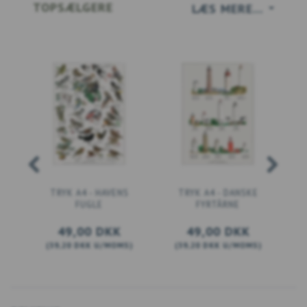
TOPSÆLGERE
LÆS MERE...
TRYK A4 - HAVENS
TRYK A4 - DANSKE
FUGLE
FYRTÅRNE
49,00 DKK
49,00 DKK
(
39,20 DKK
U/MOMS
)
(
39,20 DKK
U/MOMS
)
(
LÆG I KURV
LÆG I KURV