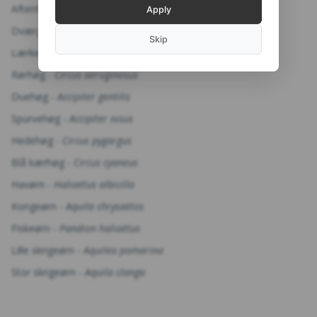
Aftenfalk -
Falco vespertinus
Apply
Dværgfalk -
Falco columbarius
Skip
Lærkefalk -
Falco subbuteo
Rørhøg -
Circus aeruginosus
Duehøg -
Accipiter gentilis
Spurvehøg -
Accipiter nisus
Hedehøg -
Circus pygargus
Blå kærhøg -
Circus cyaneus
Havørn -
Haliaëtus albicilla
Kongeørn -
Aquila chrysaëtos
Fiskeørn -
Pandion haliaëtus
Lille skrigeørn -
Aquilea pomarina
Stor skrigeørn -
Aquila clanga