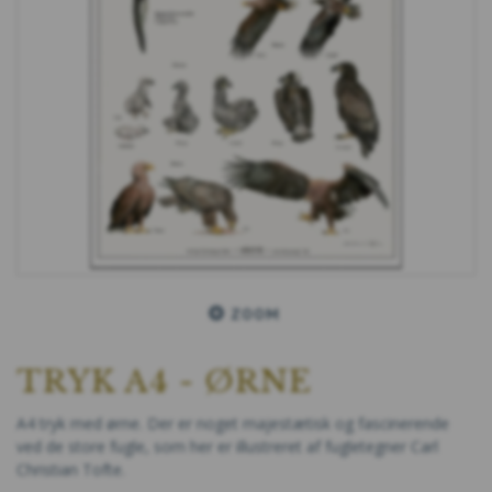
ZOOM
TRYK A4 - ØRNE
A4 tryk med ørne. Der er noget majestætisk og fascinerende
ved de store fugle, som her er illustreret af fugletegner Carl
Christian Tofte.