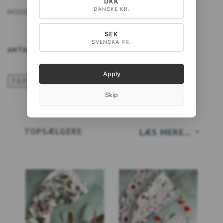
DKK
DANSKE KR.
MODEL/VARENR.:
5740028900702
SEK
SVENSKA KR.
ANTAL
LÆG I KURV
Apply
TILFØJ TIL ØNSKESKYEN
Skip
TOPSÆLGERE
LÆS MERE...