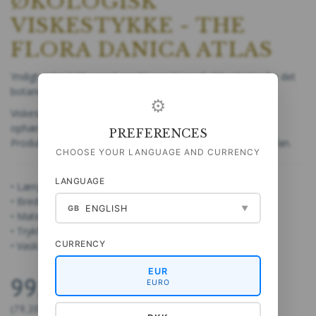
ØKOLOGISK
VISKESTYKKE - THE
FLORA DANICA ATLAS
Yndigt viskestykke med smukke motiver af vilde planter fra det
botaniske atlas Flora Danica.
⚙
Viskestykket er på bagsiden udstyret med en lille strop til
ophæng.
PREFERENCES
Produktet er emballeret enkeltvis og i bionedbrydelig cellofan.
CHOOSE YOUR LANGUAGE AND CURRENCY
LANGUAGE
• Længde: 70 cm
• Bredde: 48 cm
ENGLISH
GB
▼
• Materiale: økologisk bomuld
• Trykfarver: vandbaserede
CURRENCY
• Vask: 40 grader
EUR
99,00 DKK
EURO
(
79,20 DKK
U/MOMS
)