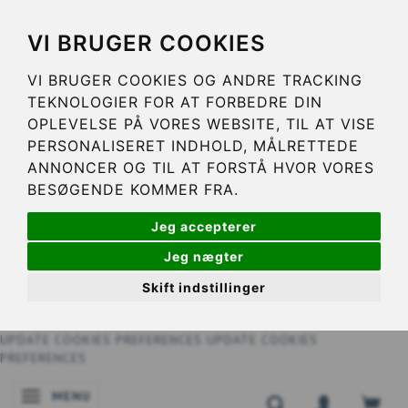
VI BRUGER COOKIES
VI BRUGER COOKIES OG ANDRE TRACKING
TEKNOLOGIER FOR AT FORBEDRE DIN
OPLEVELSE PÅ VORES WEBSITE, TIL AT VISE
PERSONALISERET INDHOLD, MÅLRETTEDE
ANNONCER OG TIL AT FORSTÅ HVOR VORES
BESØGENDE KOMMER FRA.
Jeg accepterer
Jeg nægter
Skift indstillinger
UPDATE COOKIES PREFERENCES
UPDATE COOKIES
PREFERENCES
MENU
SKIFTE NAVIGATION