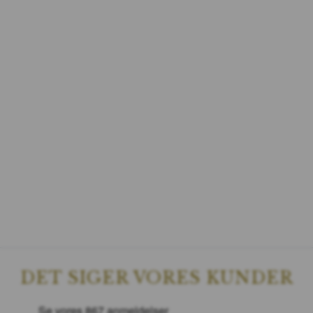
DET SIGER VORES KUNDER