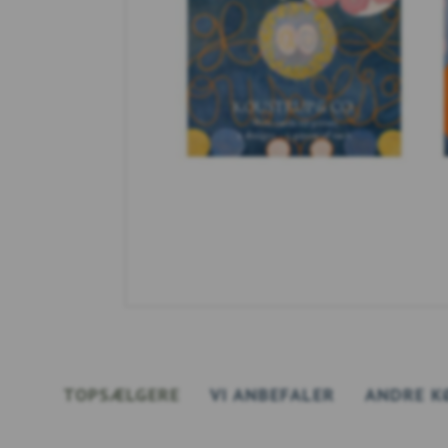
TOPSÆLGERE
VI ANBEFALER
ANDRE K