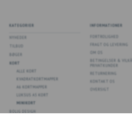
KATEGORIER
INFORMATIONER
FORTROLIGHED
NYHEDER
FRAGT OG LEVERING
TILBUD
OM OS
BØGER
BETINGELSER & VILK
KORT
PRIVATKUNDER
ALLE KORT
RETURNERING
KVADRATKORTMAPPER
KONTAKT OS
A6 KORTMAPPER
OVERSIGT
LUKSUS A5 KORT
MINIKORT
BOLIG DESIGN
SPIL
PLAKATER