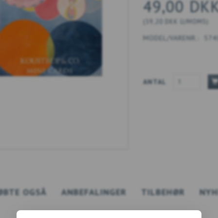
49,00 DK
(
39,20 DKK
U/MOMS
)
MODEL/VARENR.:
574
ANTAL
ØBTE OGSÅ
ANBEFALINGER
TILBEHØR
NYH