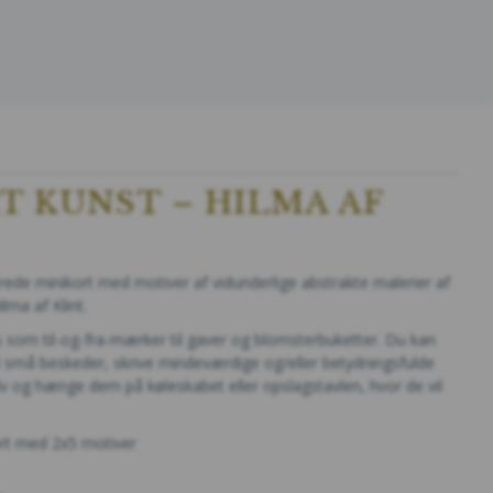
T KUNST – HILMA AF
erede minikort med motiver af vidunderlige abstrakte malerier af
lma af Klint.
s som til-og-fra-mærker til gaver og blomsterbuketter. Du kan
l små beskeder, skrive mindeværdige og/eller betydningsfulde
selv og hænge dem på køleskabet eller opslagstavlen, hvor de vil
rt med 2x5 motiver