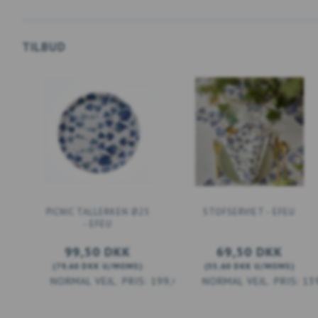
TILBUD
PICNIC TALLERKEN Ø25
STOFSERVIET - EFEU
- EFEU
99,50 DKK
69,50 DKK
(
79,60 DKK
U/MOMS
)
(
55,60 DKK
U/MOMS
)
199,00 DKK
13
LÆG I KURV
LÆG I KURV