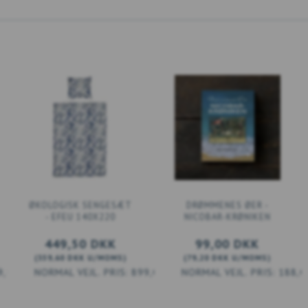
ØKOLOGISK SENGESÆT
DRØMMENES ØER -
- EFEU 140X220
NICOBAR-KRØNIKEN
449,50 DKK
99,00 DKK
(
359,60 DKK
U/MOMS
)
(
79,20 DKK
U/MOMS
)
9,00 DKK
899,00 DKK
188,0
LÆG I KURV