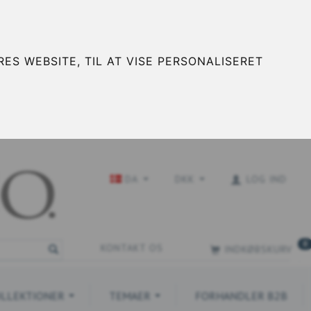
ES WEBSITE, TIL AT VISE PERSONALISERET
DA
DKK
LOG IND
0
KONTAKT OS
INDKØBSKURV
LLEKTIONER
TEMAER
FORHANDLER B2B