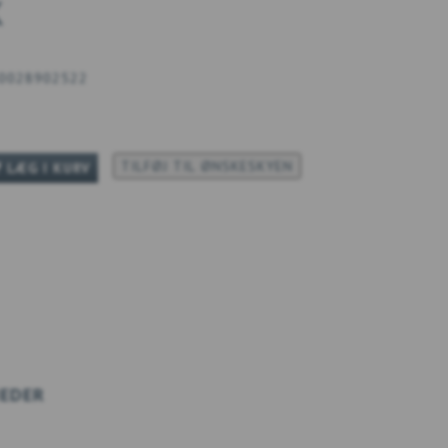
K
0028902522
TILFØJ TIL ØNSKESKYEN
LÆG I KURV
EDER