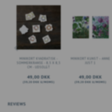
MINIKORT KVADRATISK -
MINIKORT KUNST – ANNE
SOMMERKRANSE - 8,5 X 8,5
JUST 1
CM - UDSOLGT
49,00 DKK
49,00 DKK
(
39,20 DKK
U/MOMS
)
(
39,20 DKK
U/MOMS
)
LÆG I KURV
LÆG I KURV
REVIEWS