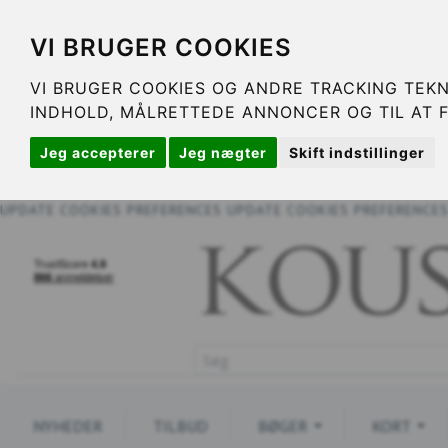
VI BRUGER COOKIES
VI BRUGER COOKIES OG ANDRE TRACKING TEKN
INDHOLD, MÅLRETTEDE ANNONCER OG TIL AT 
Jeg accepterer
Jeg nægter
Skift indstillinger
UPDATE COOKIES PREFERENCES
UPDATE COOKIES PREFERENCE
NYHEDER
TILBUD
BØGER
KORT