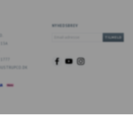
NYHEDSBREV
EMAIL-
O.
TILMELD
ADRESSE
 13A
 1777
USTRUPCO.DK