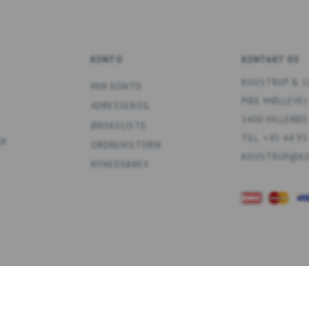
KONTO
KONTAKT OS
KOUSTRUP & C
MIN KONTO
PIBE MØLLEVEJ
ADRESSEBOG
3400 HILLERØD
ØNSKELISTE
TEL. +45 44 95
ÅR
ORDREHISTORIK
KOUSTRUP@KO
NYHEDSBREV