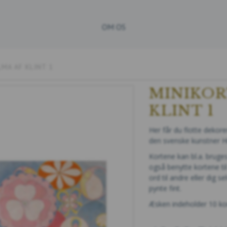
OM OS
LMA AF KLINT 1
MINIKOR
KLINT 1
Her får du flotte dekor
den svenske kunstner Hi
Kortene kan bl.a. bruge
også benytte kortene ti
ord til andre eller dig 
pynte fint.
Æsken indeholder 10 ko