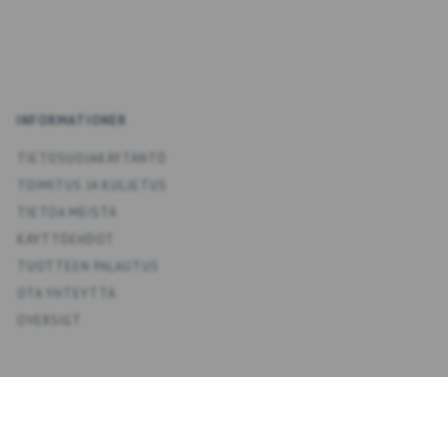
INFORMATIONER
TIETOSUOJAKÄYTÄNTÖ
TOIMITUS JA KULJETUS
TIETOA MEISTÄ
KÄYTTÖEHDOT
TUOTTEEN PALAUTUS
OTA YHTEYTTÄ
OVERSIGT
KONTO
OMA TILI