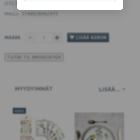
(
111,20 DKK
EI SIS. ALV:TÄ
)
MALLI:
5740028902973
MÄÄRÄ
LISÄÄ KORIIN
TILFØJ TIL ØNSKESKYEN
MYYDYIMMÄT
LISÄÄ…
UUSI