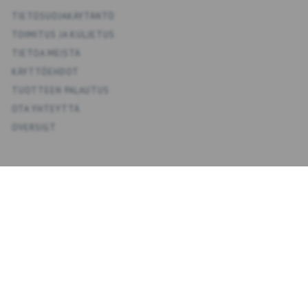
TIETOSUOJAKÄYTÄNTÖ
TOIMITUS JA KULJETUS
TIETOA MEISTÄ
KÄYTTÖEHDOT
TUOTTEEN PALAUTUS
OTA YHTEYTTÄ
OVERSIGT
KONTO
OMA TILI
OSOITEKIRJA
TOIVELISTA
TILAUSHISTORIA
UUTISKIRJE