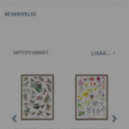
BESKRIVELSE
MYYDYIMMÄT
LISÄÄ…