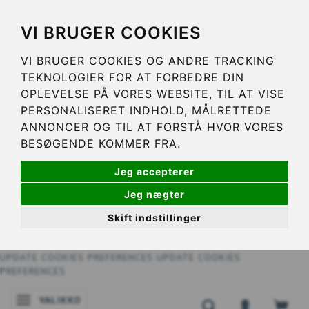
VI BRUGER COOKIES
VI BRUGER COOKIES OG ANDRE TRACKING
TEKNOLOGIER FOR AT FORBEDRE DIN
OPLEVELSE PÅ VORES WEBSITE, TIL AT VISE
PERSONALISERET INDHOLD, MÅLRETTEDE
ANNONCER OG TIL AT FORSTÅ HVOR VORES
BESØGENDE KOMMER FRA.
Jeg accepterer
Jeg nægter
Skift indstillinger
UPDATE COOKIES PREFERENCES
UPDATE COOKIES
PREFERENCES
VALIKKO
VAIHDA NAVIGOINNIN TILAA