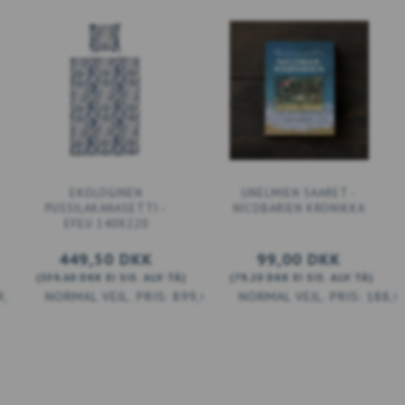
EKOLOGINEN
UNELMIEN SAARET -
PUSSILAKANASETTI -
NICOBARIEN KRONIKKA
EFEU 140X220
449,50 DKK
99,00 DKK
(
359,60 DKK
EI SIS. ALV:TÄ
)
(
79,20 DKK
EI SIS. ALV:TÄ
)
9,00 DKK
899,00 DKK
188,0
LISÄÄ KORIIN