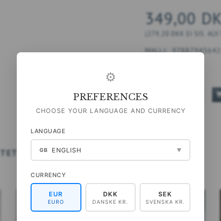
349,00 D
(
279,20 DKK
EI SIS. ALV
MALLI:
97887945642
⚙
MÄÄRÄ
PREFERENCES
CHOOSE YOUR LANGUAGE AND CURRENCY
LANGUAGE
ENGLISH
STETTU
GB
UUTUUDET
▼
CURRENCY
EUR
DKK
SEK
EURO
DANSKE KR.
SVENSKA KR.