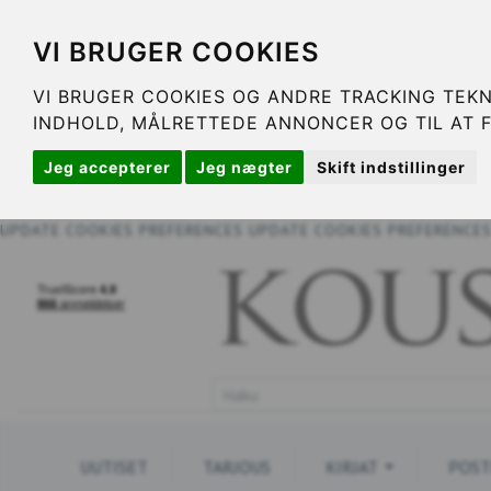
VI BRUGER COOKIES
VI BRUGER COOKIES OG ANDRE TRACKING TEKN
INDHOLD, MÅLRETTEDE ANNONCER OG TIL AT 
Jeg accepterer
Jeg nægter
Skift indstillinger
UPDATE COOKIES PREFERENCES
UPDATE COOKIES PREFERENCE
UUTISET
TARJOUS
KIRJAT
POST