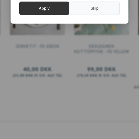
Apply
Skip
SERVIETIT - FD GREEN
EKOLOGINEN
KEITTIÖPYYHE - FD YELLOW
40,00 DKK
99,00 DKK
(
32,00 DKK
EI SIS. ALV:TÄ
)
(
79,20 DKK
EI SIS. ALV:TÄ
)
LISÄÄ KORIIN
KATSO KAIKKI VAIHTOEHD