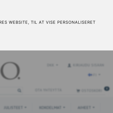
ES WEBSITE, TIL AT VISE PERSONALISERET
DKK
KIRJAUDU SISÄÄN
FI
0
OTA YHTEYTTÄ
OSTOSKORI
JULISTEET
KOKOELMAT
AIHEET