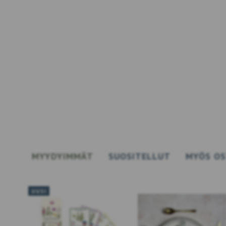
MYYDYIMMÄT
SUOSITELLUT
MYÖS O
UUSI