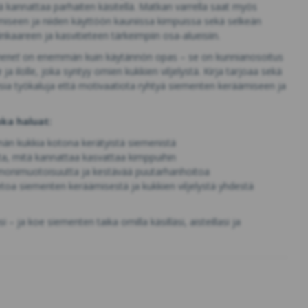
kannattaa parhaiten käsitellä. Matkan varrella saat myös
miseen ja niiden käyttöön kauniissa kimpuissa sekä selkeän
kaareen ja kasvitieteen tärkeimpiin osa-alueisiin.
menet
on enemmän kuin käytännön opas – se on kunnianosoitus
e ja ilolle, joka syntyy omien kukkien viljelystä. Kirja tarjoaa sekä
tisia työkaluja että motivaatiota ryhtyä siementen keräämiseen ja
oka haluat:
n kukkia kotona kerätyistä siemenistä
ta, mitä kannattaa kasvattaa kimppuihin
monimuotoisuutta ja kestävää puutarhanhoitoa
toa siementen keräämisestä ja kukkien viljelystä yhdestä
– ja koe siementen taika omilla käsilläsi, aisteillasi ja