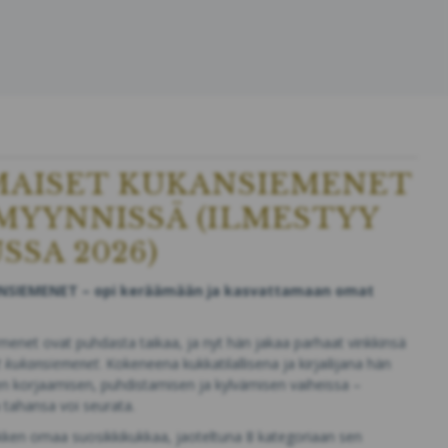
AISET KUKANSIEMENET
MYYNNISSÄ (ILMESTYY
SSA 2026)
SIEMENET – opi keräämään ja kasvattamaan omat
emenet ovat puhdasta taikaa, ja nyt hän jakaa parhaat vinkkinsä
t kukansiemenet
. Kokeneena kukkatilallisena ja kirjailijana hän
n korjaamisen, puhdistamisen ja kylvämisen vaiheissa –
 tahansa voi seurata.
Rikken omaa suosikkikukkaa, jaoteltuna 8 kategoriaan sen