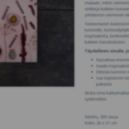
mukaan, miten siemeniä 
vinkkejä kukkien kuivaa
johdannon siemenen elin
Taianomaiset kukansie
luonnolle, luomuviljelyll
inspiraatiota, konkreet
kukkien kasvatukseen.
Täydellinen sinulle, j
Kasvattaa enemmä
Saada inspiraatio
Edistää luonnon 
Saa käytännön tie
paikasta
Aloita oma kukkamatkasi 
sydämelläsi.
Sidottu, 300 sivua.
Koko: 26 x 21 cm