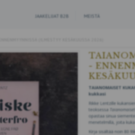
JAAKELIJAT B2B
MEISTÄ
ENNENMYYNNISSÄ (ILMESTYY KESÄKUUSSA 2026)
TAIANOM
- ENNEN
KESÄKUU
TAIANOMAISET KUKAN
kukkasi
Rikke Lentzille kukansi
teoksessa
Taianomaise
opastaa sinua siemente
menetelmillä, joita kuka
Kirja sisältää noin 80 