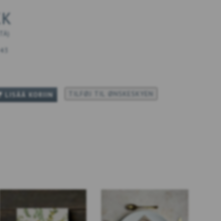
KK
:TÄ
)
43
TILFØJ TIL ØNSKESKYEN
LISÄÄ KORIIN