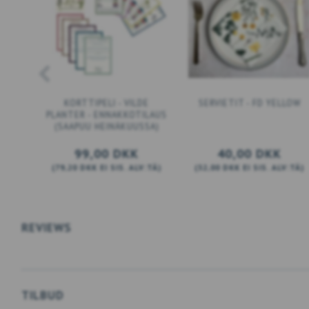
KORTTIPELI - VILDE
SERVIETIT - FD YELLOW
PLANTER - ENNAKKOTILAUS
(SAAPUU HEINÄKUUSSA)
99,00 DKK
40,00 DKK
(
79,20 DKK
EI SIS. ALV:TÄ
)
(
32,00 DKK
EI SIS. ALV:TÄ
)
LISÄÄ KORIIN
LISÄÄ KORIIN
REVIEWS
TILBUD