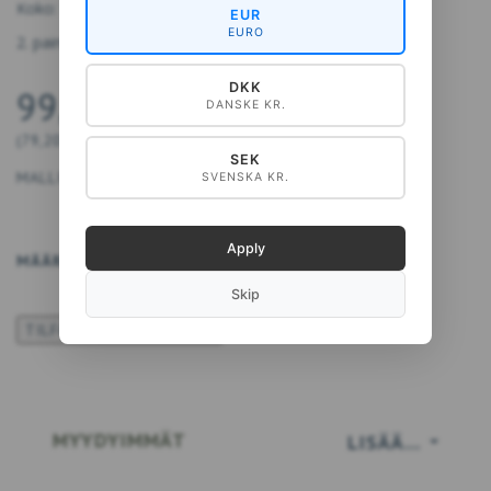
Koko: 17x12,5 cm.
EUR
EURO
2. painos
DKK
99,00 DKK
DANSKE KR.
(
79,20 DKK
EI SIS. ALV:TÄ
)
SEK
MALLI:
9788794564281
SVENSKA KR.
Apply
MÄÄRÄ
LISÄÄ KORIIN
Skip
TILFØJ TIL ØNSKESKYEN
MYYDYIMMÄT
LISÄÄ…