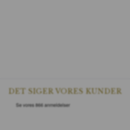
DET SIGER VORES KUNDER