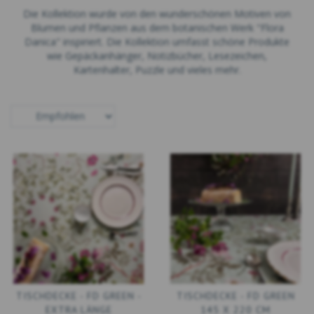
Die Kollektion wurde von den wunderschönen Motiven von
Blumen und Pflanzen aus dem botanischen Werk "Flora
Danica" inspiriert. Die Kollektion umfasst schöne Produkte
wie Gepäckanhänger, Notizbücher, Lesezeichen,
Kartenhalter, Puzzle und vieles mehr.
TISCHDECKE - FD GREEN -
TISCHDECKE - FD GREEN
EXTRA LÄNGE
145 X 220 CM