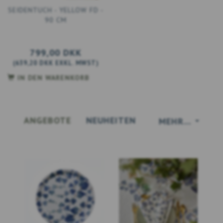
SEIDENTUCH - YELLOW FD -
90 CM
799,00 DKK
(
639,20 DKK
EXKL. MWST
)
IN DEN WARENKORB
ANGEBOTE
NEUHEITEN
MEHR...