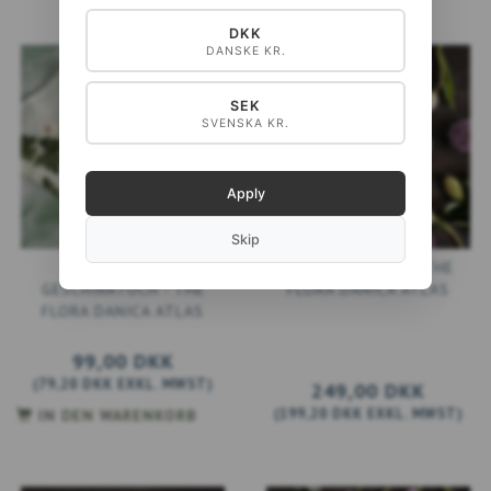
DKK
DANSKE KR.
SEK
SVENSKA KR.
Apply
Skip
ÖKOLOGISCHES
TABLETT 32X15 - THE
GESCHIRRTUCH - THE
FLORA DANICA ATLAS
FLORA DANICA ATLAS
99,00 DKK
(
79,20 DKK
EXKL. MWST
)
249,00 DKK
(
199,20 DKK
EXKL. MWST
)
IN DEN WARENKORB