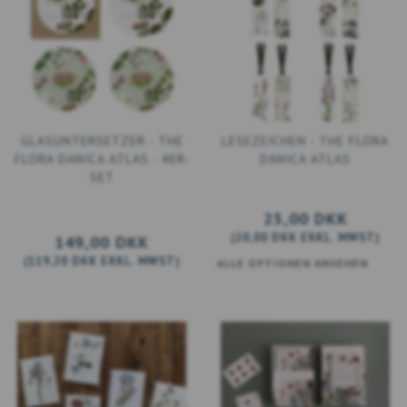
GLASUNTERSETZER - THE
LESEZEICHEN - THE FLORA
FLORA DANICA ATLAS - 4ER-
DANICA ATLAS
SET
25,00 DKK
(
20,00 DKK
EXKL. MWST
)
149,00 DKK
(
119,20 DKK
EXKL. MWST
)
ALLE OPTIONEN ANSEHEN