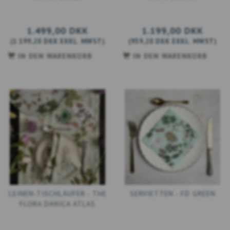
1.499,00 DKK
1.199,00 DKK
(
1.199,20 DKK
EXKL. MWST
)
(
959,20 DKK
EXKL. MWST
)
IN DEN WARENKORB
IN DEN WARENKORB
LEINEN-TISCHLÄUFER - THE
SERVIETTEN - FD GREEN
FLORA DANICA ATLAS