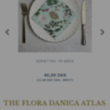
SERVIETTEN - FD GREEN
40,00 DKK
(
32,00 DKK
EXKL. MWST
)
IN DEN WARENKORB
THE FLORA DANICA ATLAS