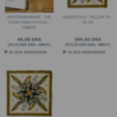
KOFFERANHÄNGER - THE
SEIDENTUCH - YELLOW FD -
FLORA DANICA ATLAS -
50 CM
FRØBID
49,00 DKK
399,00 DKK
(
39,20 DKK
EXKL. MWST
)
(
319,20 DKK
EXKL. MWST
)
IN DEN WARENKORB
IN DEN WARENKORB