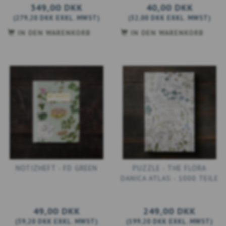
349,00 DKK
40,00 DKK
(
279,20 DKK
EXKL. MWST
)
(
32,00 DKK
EXKL. MWST
)
IN DEN WARENKORB
IN DEN WARENKORB
NOTIZHEFT - FD GREEN
PUZZLE - THE FLORA
DANICA ATLAS - 1000 TEILE
49,00 DKK
249,00 DKK
(
39,20 DKK
EXKL. MWST
)
(
199,20 DKK
EXKL. MWST
)