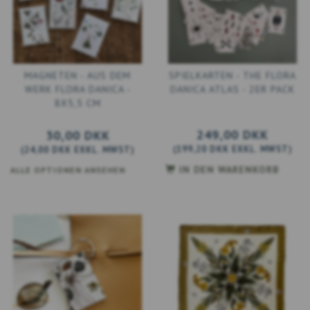
MAGNETEN - AUS DEM
SPIELKARTEN - THE FLORA
WERK FLORA DANICA -
DANICA ATLAS - 2ER PACK
8X5,5 CM
249,00 DKK
30,00 DKK
(
199,20 DKK
EXKL. MWST
)
(
24,00 DKK
EXKL. MWST
)
IN DEN WARENKORB
ALLE OPTIONEN ANSEHEN