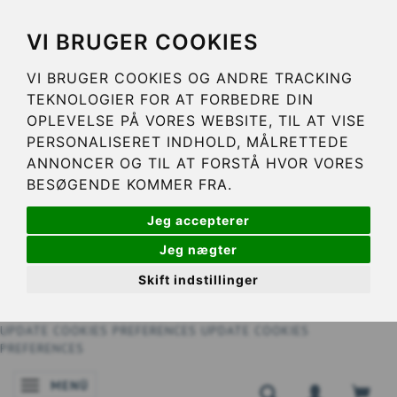
VI BRUGER COOKIES
VI BRUGER COOKIES OG ANDRE TRACKING
TEKNOLOGIER FOR AT FORBEDRE DIN
OPLEVELSE PÅ VORES WEBSITE, TIL AT VISE
PERSONALISERET INDHOLD, MÅLRETTEDE
ANNONCER OG TIL AT FORSTÅ HVOR VORES
BESØGENDE KOMMER FRA.
Jeg accepterer
Jeg nægter
Skift indstillinger
UPDATE COOKIES PREFERENCES
UPDATE COOKIES
PREFERENCES
MENÜ
ANZEIGE ÄNDERN