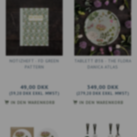
NOTIZHEFT - FD GREEN
TABLETT Ø38 - THE FLORA
PATTERN
DANICA ATLAS
49,00 DKK
349,00 DKK
(
39,20 DKK
EXKL. MWST
)
(
279,20 DKK
EXKL. MWST
)
IN DEN WARENKORB
IN DEN WARENKORB