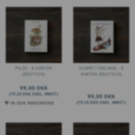
PILZE - 8 KARTEN
SCHMETTERLINGE - 8
(DEUTSCH)
KARTEN (DEUTSCH)
99,00 DKK
(
79,20 DKK
EXKL. MWST
)
99,00 DKK
(
79,20 DKK
EXKL. MWST
)
IN DEN WARENKORB