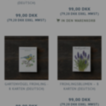
(DEUTSCH)
99,00 DKK
(
79,20 DKK
EXKL. MWST
)
99,00 DKK
(
79,20 DKK
EXKL. MWST
)
IN DEN WARENKORB
GARTENVÖGEL FRÜHLING -
FRÜHLINGSBLUMEN – 8
8 KARTEN (DEUTSCH)
KARTEN (DEUTSCH)
99,00 DKK
(
79,20 DKK
EXKL. MWST
)