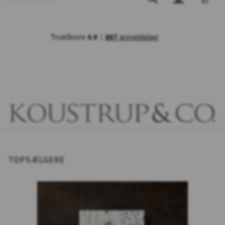
TOPSÆLGERE