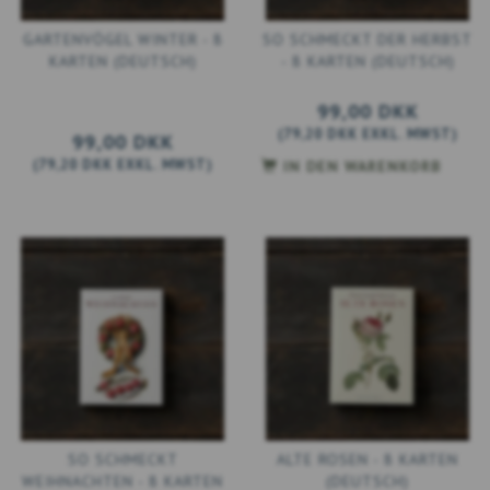
GARTENVÖGEL WINTER - 8
SO SCHMECKT DER HERBST
KARTEN (DEUTSCH)
- 8 KARTEN (DEUTSCH)
99,00 DKK
(
79,20 DKK
EXKL. MWST
)
99,00 DKK
(
79,20 DKK
EXKL. MWST
)
IN DEN WARENKORB
SO SCHMECKT
ALTE ROSEN - 8 KARTEN
WEIHNACHTEN - 8 KARTEN
(DEUTSCH)