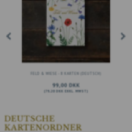
FELD & WIESE - 8 KARTEN (DEUTSCH)
99,00 DKK
(
79,20 DKK
EXKL. MWST
)
IN DEN WARENKORB
DEUTSCHE
KARTENORDNER