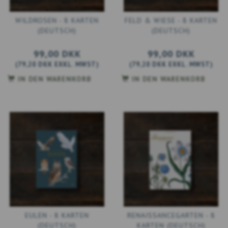
WILDROSEN - 8 KARTEN
FELD & WIESE - 8 KARTEN
(DEUTSCH)
(DEUTSCH)
99,00 DKK
99,00 DKK
(
79,20 DKK
EXKL. MWST
)
(
79,20 DKK
EXKL. MWST
)
IN DEN WARENKORB
IN DEN WARENKORB
EULEN - 8 KARTEN
RENAISSANCEGARTEN - 8
(DEUTSCH)
KARTEN (DEUTSCH)