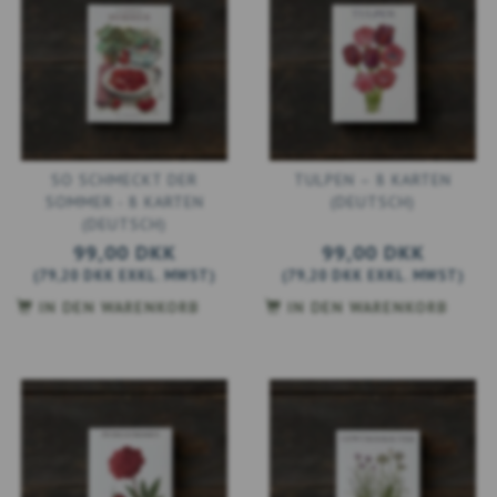
SO SCHMECKT DER
TULPEN – 8 KARTEN
SOMMER - 8 KARTEN
(DEUTSCH)
(DEUTSCH)
99,00 DKK
99,00 DKK
(
79,20 DKK
EXKL. MWST
)
(
79,20 DKK
EXKL. MWST
)
IN DEN WARENKORB
IN DEN WARENKORB