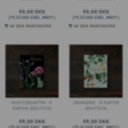
99,00 DKK
99,00 DKK
(
79,20 DKK
EXKL. MWST
)
(
79,20 DKK
EXKL. MWST
)
IN DEN WARENKORB
IN DEN WARENKORB
KLOSTERGARTEN - 8
ORANGERIE - 8 KARTEN
KARTEN (DEUTSCH)
(DEUTSCH)
99,00 DKK
99,00 DKK
(
79,20 DKK
EXKL. MWST
)
(
79,20 DKK
EXKL. MWST
)