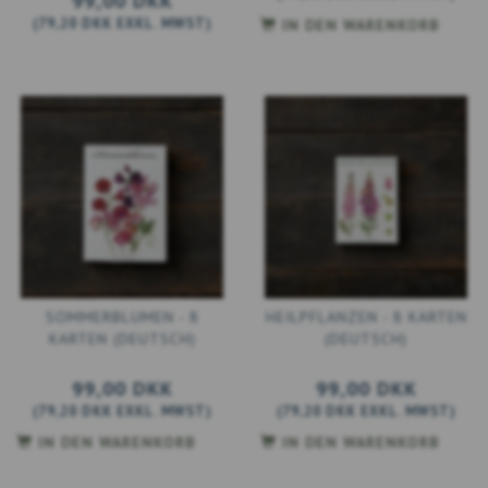
99,00 DKK
(
79,20 DKK
EXKL. MWST
)
IN DEN WARENKORB
SOMMERBLUMEN - 8
HEILPFLANZEN - 8 KARTEN
KARTEN (DEUTSCH)
(DEUTSCH)
99,00 DKK
99,00 DKK
(
79,20 DKK
EXKL. MWST
)
(
79,20 DKK
EXKL. MWST
)
IN DEN WARENKORB
IN DEN WARENKORB