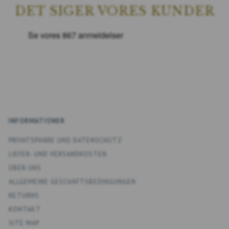
DET SIGER VORES KUNDER
INFORMATIONER
PRIVATSPHÄRE UND DATENSCHUTZ
LIEFER- UND VERSANDKOSTEN
ÜBER UNS
ALLGEMEINE GESCHÄFTSBEDINGUNGEN
RETURNS
KONTAKT
SITE MAP