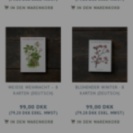
IN DEN WARENKORB
IN DEN WARENKORB
WEISSE WEIHNACHT – 8
BLÜHENDER WINTER - 8
KARTEN (DEUTSCH)
KARTEN (DEUTSCH)
99,00 DKK
99,00 DKK
(
79,20 DKK
EXKL. MWST
)
(
79,20 DKK
EXKL. MWST
)
IN DEN WARENKORB
IN DEN WARENKORB