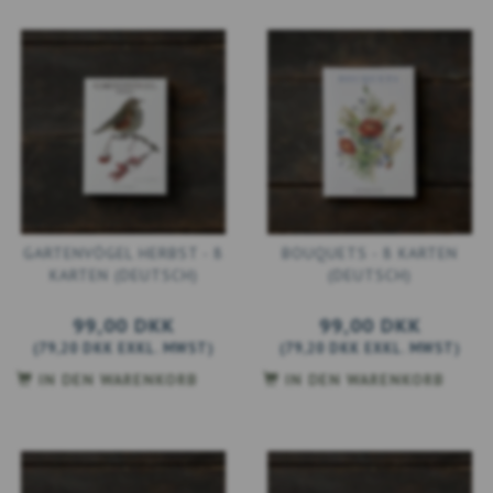
GARTENVÖGEL HERBST - 8
BOUQUETS - 8 KARTEN
KARTEN (DEUTSCH)
(DEUTSCH)
99,00 DKK
99,00 DKK
(
79,20 DKK
EXKL. MWST
)
(
79,20 DKK
EXKL. MWST
)
IN DEN WARENKORB
IN DEN WARENKORB