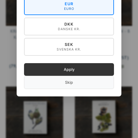
EUR
EURO
DKK
DANSKE KR.
KRÄUTERSCHNAPS – 8
WEIHNACHTSBLUMEN - 8
KARTEN (DEUTSCH)
KARTEN
SEK
SVENSKA KR.
99,00 DKK
(
79,20 DKK
EXKL. MWST
)
99,00 DKK
(
79,20 DKK
EXKL. MWST
)
IN DEN WARENKORB
Apply
Skip