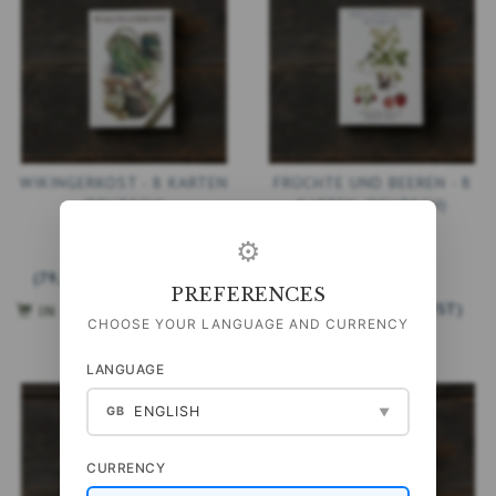
WIKINGERKOST - 8 KARTEN
FRÜCHTE UND BEEREN - 8
(DEUTSCH)
KARTEN (DEUTSCH)
⚙
99,00 DKK
(
79,20 DKK
EXKL. MWST
)
99,00 DKK
PREFERENCES
(
79,20 DKK
EXKL. MWST
)
IN DEN WARENKORB
CHOOSE YOUR LANGUAGE AND CURRENCY
LANGUAGE
ENGLISH
GB
▼
CURRENCY