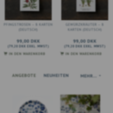
PFINGSTROSEN – 8 KARTEN
GEWÜRZKRÄUTER – 8
(DEUTSCH)
KARTEN (DEUTSCH)
99,00 DKK
99,00 DKK
(
79,20 DKK
EXKL. MWST
)
(
79,20 DKK
EXKL. MWST
)
IN DEN WARENKORB
IN DEN WARENKORB
ANGEBOTE
NEUHEITEN
MEHR...