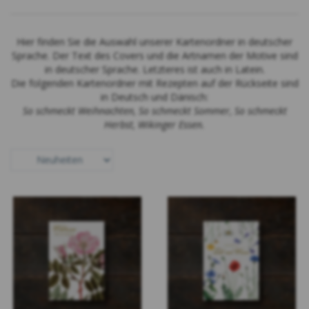
Hier finden Sie die Auswahl unserer Kartenordner in deutscher
Sprache. Der Text des Covers und die Artnamen der Motive sind
in deutscher Sprache. Letzteres ist auch in Latein.
Die folgenden Kartenordner mit Rezepten auf der Rückseite sind
in Deutsch und Dänisch:
So schmeckt Weihnachten, So schmeckt Sommer, So schmeckt
Herbst, Wikinger Essen.