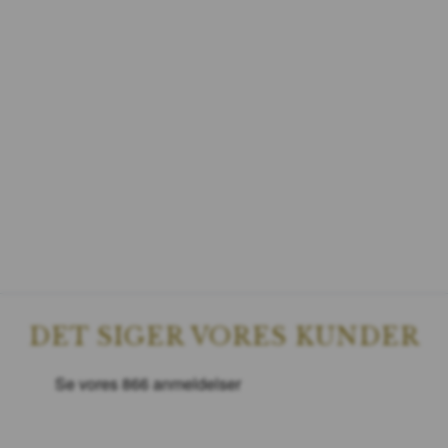
DET SIGER VORES KUNDER