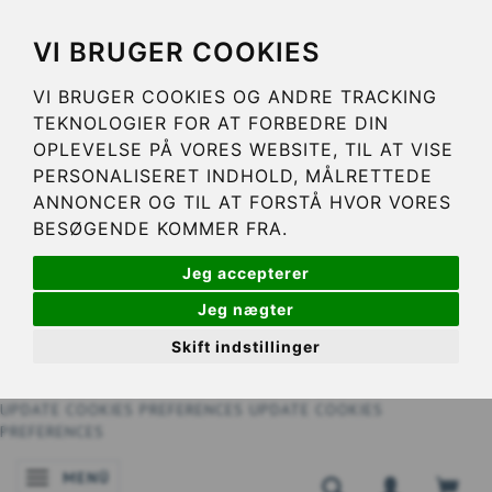
VI BRUGER COOKIES
VI BRUGER COOKIES OG ANDRE TRACKING
TEKNOLOGIER FOR AT FORBEDRE DIN
OPLEVELSE PÅ VORES WEBSITE, TIL AT VISE
PERSONALISERET INDHOLD, MÅLRETTEDE
ANNONCER OG TIL AT FORSTÅ HVOR VORES
BESØGENDE KOMMER FRA.
Jeg accepterer
Jeg nægter
Skift indstillinger
UPDATE COOKIES PREFERENCES
UPDATE COOKIES
PREFERENCES
MENÜ
ANZEIGE ÄNDERN