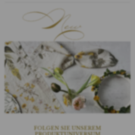
FOLGEN SIE UNSEREM
PRODUKTUNIVERSUM