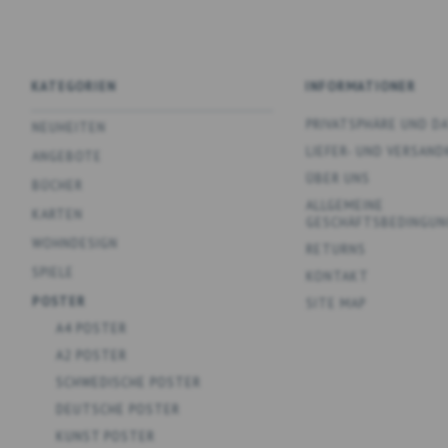
KATEGORIEN
INFORMATIONER
PRIVATSPHÄRE UND 
NEUHEITEN
LIEFER- UND VERSAN
ANGEBOTE
ÜBER UNS
BÜCHER
ALLGEMEINE
KARTEN
GESCHÄFTSBEDINGUN
WOHNDESIGN
RETURNS
SPIELE
KONTAKT
POSTER
SITE MAP
A4 POSTER
A2 POSTER
SCHWEDISCHE POSTER
DEUTSCHE POSTER
KUNST POSTER