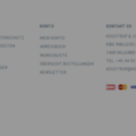
KONTO
KONTAKT OS
KOUSTRUP & C
DATENSCHUTZ
MEIN KONTO
PIBE MØLLEVEJ
DKOSTEN
ADRESSBUCH
3400 HILLERØD
WUNSCHLISTE
TEL. +45 44 95
ÜBERSICHT BESTELLUNGEN
GEN
KOUSTRUP@KO
NEWSLETTER