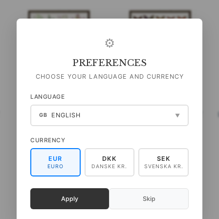
⚙
PREFERENCES
CHOOSE YOUR LANGUAGE AND CURRENCY
LANGUAGE
T
KRÄUTER - PLAKAT A2
SCHMETTERLINGE - PLAKAT
ENGLISH
GB
▼
A2
CURRENCY
99,00 DKK
99,00 DKK
(
79,20 DKK
EXKL. MWST
)
(
79,20 DKK
EXKL. MWST
)
EUR
DKK
SEK
IN DEN WARENKORB
IN DEN WARENKORB
EURO
DANSKE KR.
SVENSKA KR.
Apply
Skip