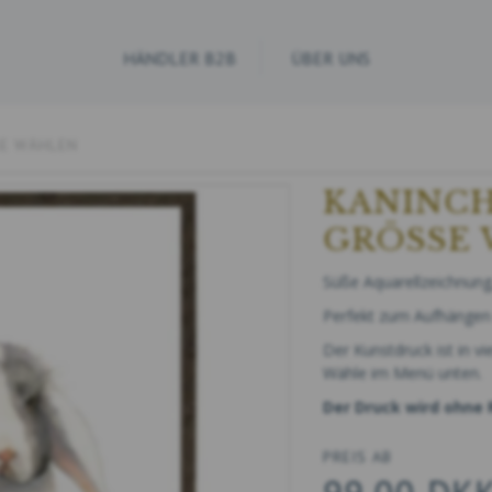
HÄNDLER B2B
ÜBER UNS
SE WÄHLEN
KANINCH
GRÖSSE
Süße Aquarellzeichnung
Perfekt zum Aufhängen
Der Kunstdruck ist in vi
Wähle im Menü unten.
Der Druck wird ohne
PREIS AB