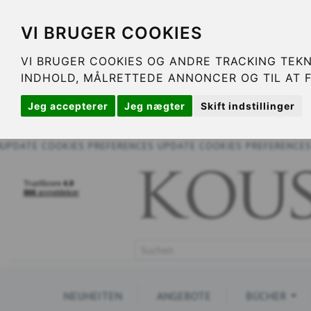
VI BRUGER COOKIES
VI BRUGER COOKIES OG ANDRE TRACKING TEKN
INDHOLD, MÅLRETTEDE ANNONCER OG TIL AT 
Jeg accepterer
Jeg nægter
Skift indstillinger
UPDATE COOKIES PREFERENCES
UPDATE COOKIES PREFERENCE
NEUHEITEN
ANGEBOTE
BÜCHER