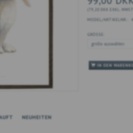
99,00 DK
(
79,20 DKK
EXKL. MWS
MODEL/ARTIKELNR.:
GRÖSSE:
IN DEN WARENK
AUFT
NEUHEITEN