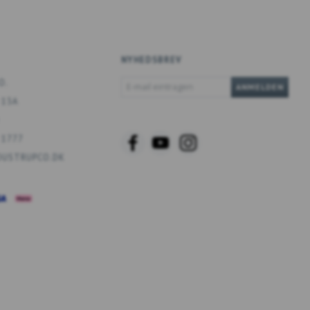
NYHEDSBREV
E-
O.
ANMELDEN
MAIL
 13A
EINTRAGEN
 1777
USTRUPCO.DK