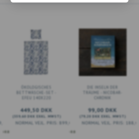
ÖKOLOGISCHES
DIE INSELN DER
BETTWÄSCHE-SET -
TRÄUME - NICOBAR-
EFEU 140X220
CHRONIK
449,50 DKK
99,00 DKK
(
359,60 DKK
EXKL. MWST
)
(
79,20 DKK
EXKL. MWST
)
9,00 DKK
899,00 DKK
188,0
KORB
IN DEN WARENKORB