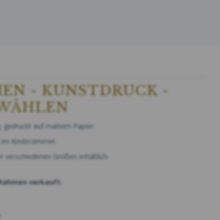
EN - KUNSTDRUCK -
 WÄHLEN
, gedruckt auf mattem Papier.
 im Kinderzimmer.
er verschiedenen Größen erhältlich.
 Rahmen verkauft.