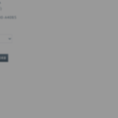
K
T
)
40-A4085
ORB