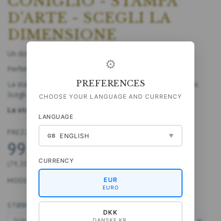
CONIGLIO - STAMPA
D'ARTE - SCEGLI LA
DIMENSIONE
Un dolce disegno ad acquerello stampato su carta opaca.
⚙
Perfetto da appendere nella cameretta.
PREFERENCES
La stampa d'arte è disponibile in quattro diverse dimensioni.
Scegli dal menu qui sotto.
CHOOSE YOUR LANGUAGE AND CURRENCY
La stampa viene venduta senza cornice.
LANGUAGE
PREZZO DA
ENGLISH
GB
▼
99,00 DKK
CURRENCY
(
79,20 DKK
ESCL. IVA
)
EUR
MODELLO:
40-A4085
EURO
STØRRELSE:
DKK
DANSKE KR.