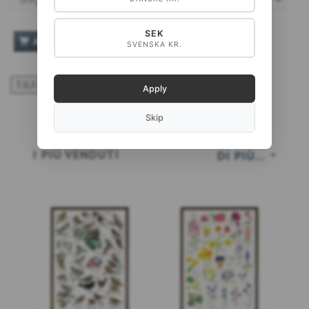
SEK
AGGIUNGI AL CARRELLO
SVENSKA KR.
TILFØJ TIL ØNSKESKYEN
Apply
Skip
I PIÙ VENDUTI
DI PIÙ...