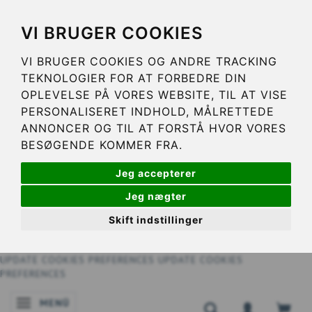
VI BRUGER COOKIES
VI BRUGER COOKIES OG ANDRE TRACKING
TEKNOLOGIER FOR AT FORBEDRE DIN
OPLEVELSE PÅ VORES WEBSITE, TIL AT VISE
PERSONALISERET INDHOLD, MÅLRETTEDE
ANNONCER OG TIL AT FORSTÅ HVOR VORES
BESØGENDE KOMMER FRA.
Jeg accepterer
Jeg nægter
Skift indstillinger
UPDATE COOKIES PREFERENCES
UPDATE COOKIES
PREFERENCES
MENÜ
ANZEIGE ÄNDERN