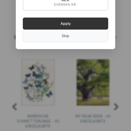
SVENSKA KR.
Apply
Skip
BESTSELLER
MEHR...
NORDISCHE
MY DEAR DEER - A5
SCHMETTERLINGE - A5
EINZELKARTE
EINZELKARTE