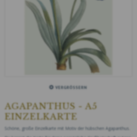
VERGRÖSSERN
AGAPANTHUS - A5
EINZELKARTE
Schöne, große Einzelkarte mit Motiv der hübschen Agapanthus.