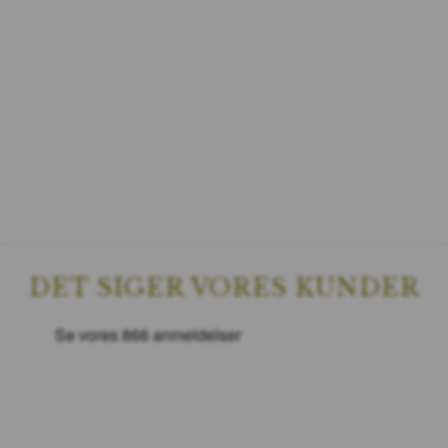
DET SIGER VORES KUNDER