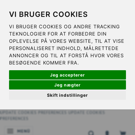
VI BRUGER COOKIES
VI BRUGER COOKIES OG ANDRE TRACKING
TEKNOLOGIER FOR AT FORBEDRE DIN
OPLEVELSE PÅ VORES WEBSITE, TIL AT VISE
PERSONALISERET INDHOLD, MÅLRETTEDE
ANNONCER OG TIL AT FORSTÅ HVOR VORES
BESØGENDE KOMMER FRA.
Jeg accepterer
Jeg nægter
Skift indstillinger
UPDATE COOKIES PREFERENCES
UPDATE COOKIES
PREFERENCES
MENÜ
ANZEIGE ÄNDERN