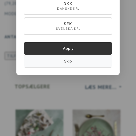
(
79,20 DKK
U/MOMS
)
DKK
DANSKE KR.
MODEL/VARENR.:
5711612031805
SEK
SVENSKA KR.
ANTAL
LÆG I KURV
Apply
TILFØJ TIL ØNSKESKYEN
Skip
TOPSÆLGERE
LÆS MERE...