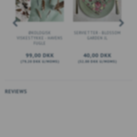
ØKOLOGISK
SERVIETTER - BLOSSOM
VISKESTYKKE - HAVENS
GARDEN JL
FUGLE
99,00 DKK
40,00 DKK
(
79,20 DKK
U/MOMS
)
(
32,00 DKK
U/MOMS
)
(
LÆG I KURV
LÆG I KURV
REVIEWS