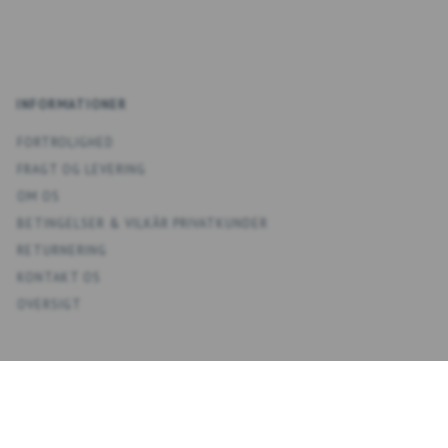
INFORMATIONER
FORTROLIGHED
FRAGT OG LEVERING
OM OS
BETINGELSER & VILKÅR PRIVATKUNDER
RETURNERING
KONTAKT OS
OVERSIGT
KONTO
MIN KONTO
ADRESSEBOG