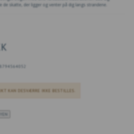
e de skatte, der ligger og venter på dig langs strandene.
KK
8794564052
KT KAN DESVÆRRE IKKE BESTILLES.
KYEN