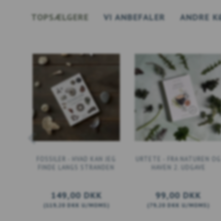
TOPSÆLGERE
VI ANBEFALER
ANDRE K
FOSSILER - HVAD KAN JEG
URTETE - FRA NATUREN OG
FINDE LANGS STRANDEN
HAVEN 2. UDGAVE
149,00 DKK
99,00 DKK
(
119,20 DKK
U/MOMS
)
(
79,20 DKK
U/MOMS
)
LÆG I KURV
LÆG I KURV