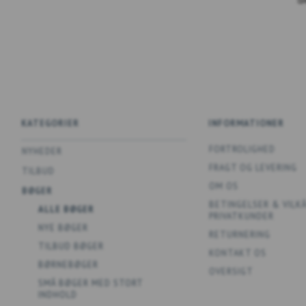
KATEGORIER
INFORMATIONER
FORTROLIGHED
NYHEDER
FRAGT OG LEVERING
TILBUD
OM OS
BØGER
BETINGELSER & VILK
ALLE BØGER
PRIVATKUNDER
NYE BØGER
RETURNERING
TILBUD BØGER
KONTAKT OS
BØRNEBØGER
OVERSIGT
SMÅ BØGER MED STORT
INDHOLD