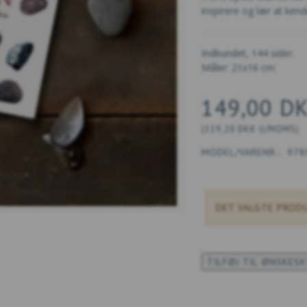
inspirere og lær at kend
Indbundet, 144 sider.
Måler: 21x16 cm
149,00 D
(
119,20 DKK
U/MOMS
)
MODEL/VARENR.:
978
DET VALGTE PRODU
TILFØJ TIL ØNSKES