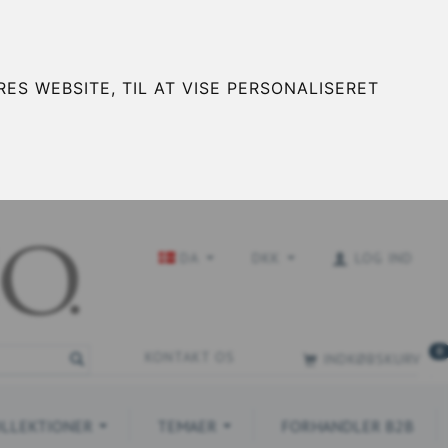
ES WEBSITE, TIL AT VISE PERSONALISERET
DA
DKK
LOG IND
0
KONTAKT OS
INDKØBSKURV
LLEKTIONER
TEMAER
FORHANDLER B2B