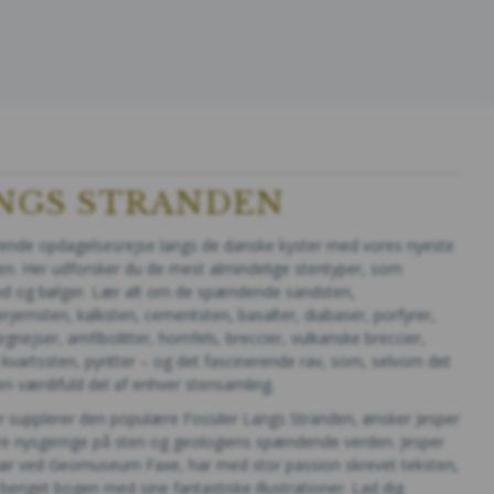
NGS STRANDEN
ende opdagelsesrejse langs de danske kyster med vores nyeste
en. Her udforsker du de mest almindelige stentyper, som
d og bølger. Lær alt om de spændende sandsten,
erjernsten, kalksten, cementsten, basalter, diabaser, porfyrer,
egnejser, amfibolitter, hornfels, breccier, vulkanske breccier,
 kvartssten, pyritter – og det fascinerende rav, som, selvom det
r en værdifuld del af enhver stensamling.
 supplerer den populære Fossiler Langs Stranden, ønsker Jesper
ere nysgerrige på sten og geologiens spændende verden. Jesper
ør ved Geomuseum Faxe, har med stor passion skrevet teksten,
eriget bogen med sine fantastiske illustrationer. Lad dig