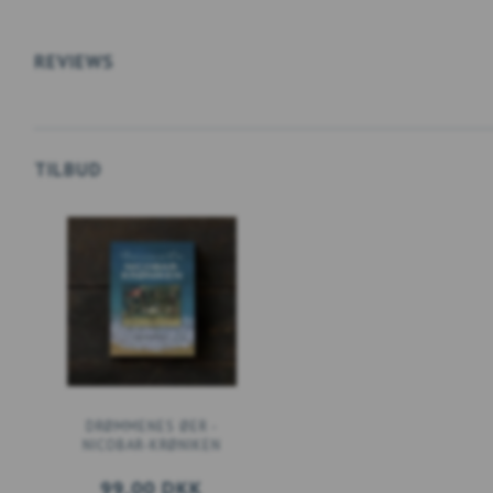
REVIEWS
TILBUD
DRØMMENES ØER -
NICOBAR-KRØNIKEN
99,00 DKK