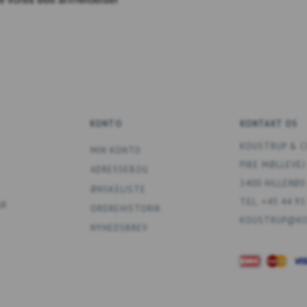
KONTO
KONTAKT OS
KOUSTRUP & C
MIN KONTO
PIBE MØLLEVEJ
ADRESSEBOG
3400 HILLERØD
ØNSKELISTE
TEL. +45 44 95
ÅR
ORDREHISTORIK
KOUSTRUP@KO
NYHEDSBREV