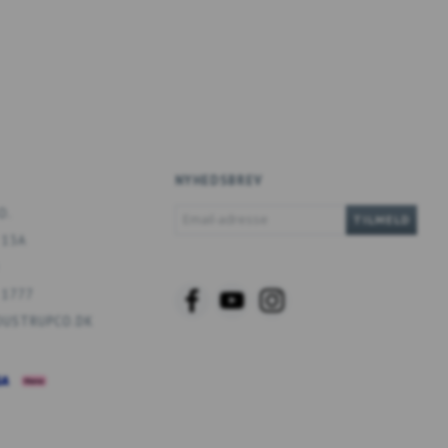
NYHEDSBREV
EMAIL-
O.
TILMELD
ADRESSE
 13A
 1777
USTRUPCO.DK