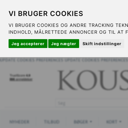
VI BRUGER COOKIES
VI BRUGER COOKIES OG ANDRE TRACKING TEKN
INDHOLD, MÅLRETTEDE ANNONCER OG TIL AT 
Jeg accepterer
Jeg nægter
Skift indstillinger
UPDATE COOKIES PREFERENCES
UPDATE COOKIES PREFERENCE
NYHEDER
TILBUD
BØGER
KORT