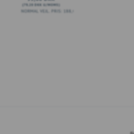
(
79,20 DKK
U/MOMS
)
188,00 DKK