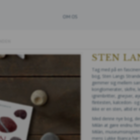
OM OS
NDEN
STEN LA
Tag med på en fasciner
bog, Sten Langs Strand
gemmer sig mellem san
konglomerater, skifre, l
ignimbritter, gnejser, øj
flintesten, kalcedon- og
ikke er en sten, altid e
Med denne nye bog, der
Milàn at gøre endnu fl
Milàn, museumsinspekt
mens Lykke Bianca har b