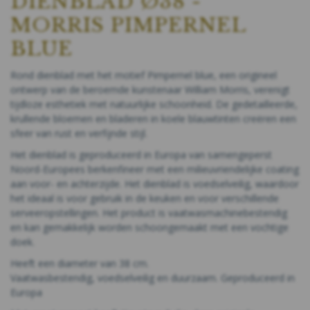
DIENBLAD Ø38 -
MORRIS PIMPERNEL
BLUE
Rond dienblad met het motief Pimpernel blue, een origineel
ontwerp van de beroemde kunstenaar William Morris, verenigt
tijdloze esthetiek met natuurlijke schoonheid. De gedetailleerde,
krullende bloemen en bladeren in koele blauwtinten creëren een
sfeer van rust en verfijnde stijl.
Het dienblad is geproduceerd in Europa van samengeperst
Noord-Europees berkenfineer met een milieuvriendelijke coating
aan voor- en achterzijde. Het dienblad is voedselveilig, waardoor
het ideaal is voor gebruik in de keuken en voor verschillende
serveeropstellingen. Het product is vaatwasmachinebestendig
en kan gemakkelijk worden schoongemaakt met een vochtige
doek.
Heeft een diameter van 38 cm.
Vaatwasbestendig, voedselveilig en duurzaam.
Geproduceerd in
Europa