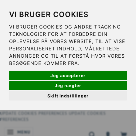
VI BRUGER COOKIES
VI BRUGER COOKIES OG ANDRE TRACKING
TEKNOLOGIER FOR AT FORBEDRE DIN
OPLEVELSE PÅ VORES WEBSITE, TIL AT VISE
PERSONALISERET INDHOLD, MÅLRETTEDE
ANNONCER OG TIL AT FORSTÅ HVOR VORES
BESØGENDE KOMMER FRA.
Jeg accepterer
Jeg nægter
Skift indstillinger
UPDATE COOKIES PREFERENCES
UPDATE COOKIES
PREFERENCES
MENU
NAVIGATIE IN-/UITSCHAKELEN