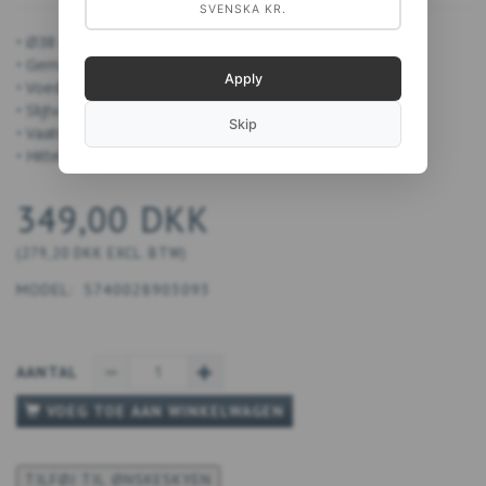
SVENSKA KR.
• Ø38 cm
• Gemaakt van Noord-Europees FSC berkenfineer
Apply
• Voedselveilig
• Slijtvast
Skip
• Vaatwasbestendig
• Hittebestendig tot 120 graden
349,00 DKK
(
279,20 DKK
EXCL. BTW
)
MODEL:
5740028903093
AANTAL
VOEG TOE AAN WINKELWAGEN
TILFØJ TIL ØNSKESKYEN