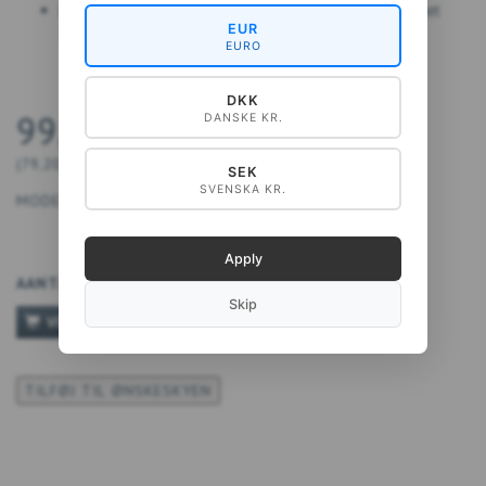
Productie:
Gedrukt in een Europese drukkerij met het
EUR
Zwanenlabel
EURO
DKK
99,00 DKK
DANSKE KR.
(
79,20 DKK
EXCL. BTW
)
SEK
SVENSKA KR.
MODEL:
5711612042733
Apply
AANTAL
Skip
VOEG TOE AAN WINKELWAGEN
TILFØJ TIL ØNSKESKYEN