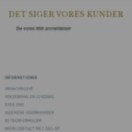
DET SIGER VORES KUNDER
INFORMATIONER
PRIVACYBELEID
VERZENDING EN LEVERING
OVER ONS
ALGEMENE VOORWAARDEN
RETOURFORMULIER
NEEM CONTACT MET ONS OP