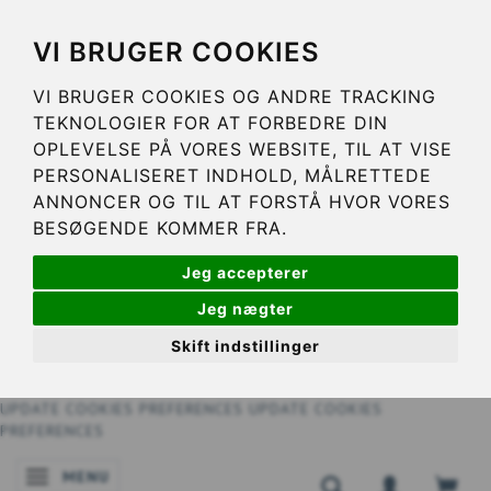
VI BRUGER COOKIES
VI BRUGER COOKIES OG ANDRE TRACKING
TEKNOLOGIER FOR AT FORBEDRE DIN
OPLEVELSE PÅ VORES WEBSITE, TIL AT VISE
PERSONALISERET INDHOLD, MÅLRETTEDE
ANNONCER OG TIL AT FORSTÅ HVOR VORES
BESØGENDE KOMMER FRA.
Jeg accepterer
Jeg nægter
Skift indstillinger
UPDATE COOKIES PREFERENCES
UPDATE COOKIES
PREFERENCES
MENU
NAVIGATIE IN-/UITSCHAKELEN