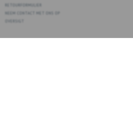
RETOURFORMULIER
NEEM CONTACT MET ONS OP
OVERSIGT
KONTO
MIJN ACCOUNT
ADRESBOEK
VERLANGLIJST
BESTELGESCHIEDENIS
NIEUWSBRIEF
NYHEDSBREV
VOER
ABONNEREN
EMAIL