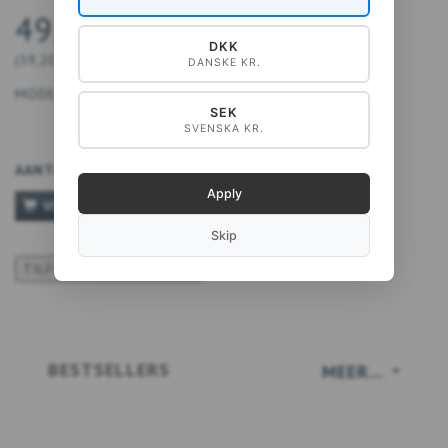
49,00 DKK
DKK
(
39,20 DKK
EXCL. BTW
)
DANSKE KR.
MODEL:
5711612025842
SEK
SVENSKA KR.
AANTAL
Apply
VOEG TOE AAN WINKELWAGEN
Skip
TILFØJ TIL ØNSKESKYEN
BESTSELLERS
MEER...