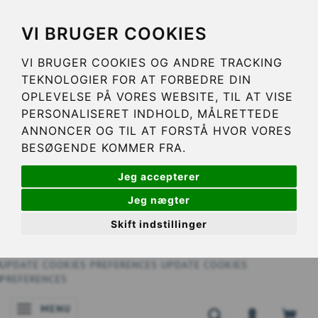
VI BRUGER COOKIES
VI BRUGER COOKIES OG ANDRE TRACKING
TEKNOLOGIER FOR AT FORBEDRE DIN
OPLEVELSE PÅ VORES WEBSITE, TIL AT VISE
PERSONALISERET INDHOLD, MÅLRETTEDE
ANNONCER OG TIL AT FORSTÅ HVOR VORES
BESØGENDE KOMMER FRA.
Jeg accepterer
Jeg nægter
Skift indstillinger
UPDATE COOKIES PREFERENCES
UPDATE COOKIES
PREFERENCES
MENU
NAVIGATIE IN-/UITSCHAKELEN