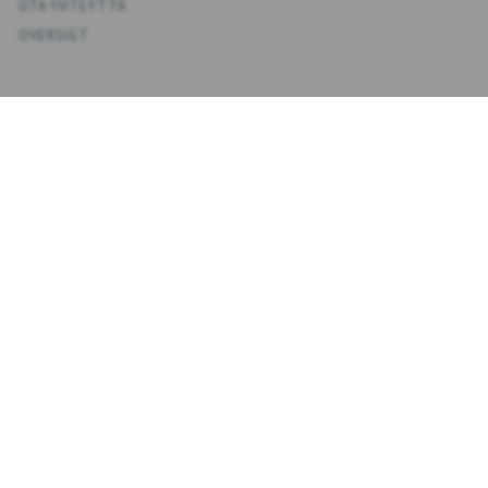
OTA YHTEYTTÄ
OVERSIGT
KONTO
OMA TILI
OSOITEKIRJA
TOIVELISTA
TILAUSHISTORIA
UUTISKIRJE
NYHEDSBREV
KIRJOITA
TILAA
SÄHKÖPOSTIOSOITE